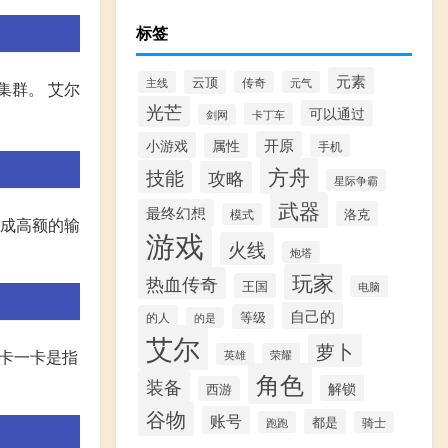
标签
元素
云顶
主线
传奇
元气
集群。 艾尔
光芒
可以通过
卡丁车
剑网
开原
小游戏
属性
手机
方舟
技能
攻略
星际争霸
武器
最终幻想
洛克
模式
造成高额的输
游戏
火线
炮塔
玩家
热血传奇
王国
电脑
自己的
等级
的人
的是
艾尔
萝卜
一卡一卡是指
英雄
荣耀
角色
装备
解锁
西游
谷物
账号
都是
跑跑
骑士