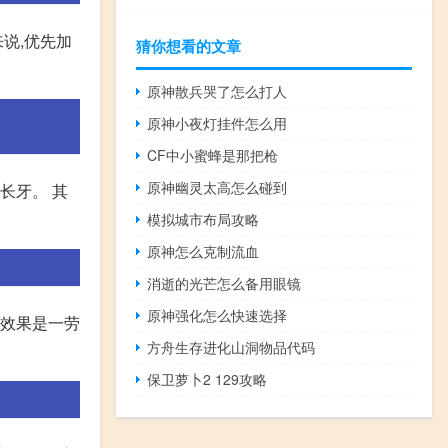
说,优先加
猜你想看的文章
原神散兵哭了怎么打人
原神小夜灯挂件怎么用
CF中小蜜蜂是那把枪
原神幽灵太高怎么碰到
长牙。 其
模拟城市布局攻略
原神怎么克制流血
消逝的光芒怎么备用眼镜
原神强化怎么快速选择
个效果是一劳
方舟生存进化山洞物品代码
保卫萝卜2 129攻略