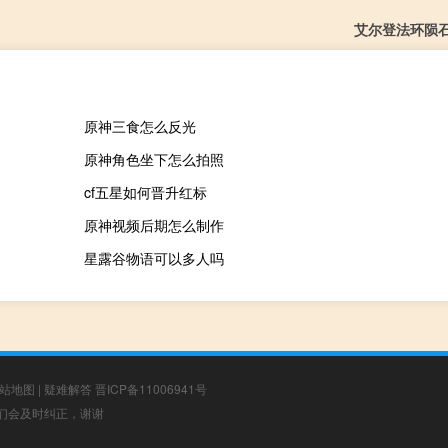
艾尔登法环陨
原神三食怎么反光
原神角色坐下怎么拍照
cf五星如何晋升红标
原神视频后期怎么制作
星露谷物语可以多人吗
站地图
|
疑难解答
晋ICP备11006941号
，我们会及时纠正，谢谢