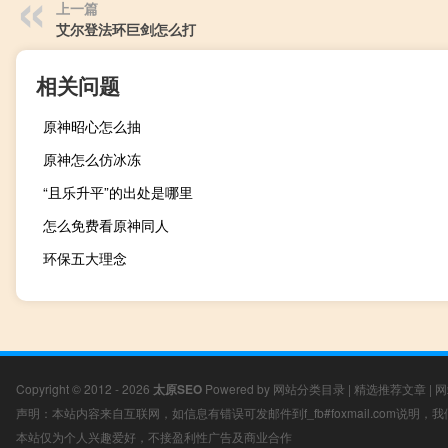
上一篇
艾尔登法环巨剑怎么打
相关问题
原神昭心怎么抽
原神怎么仿冰冻
“且乐升平”的出处是哪里
怎么免费看原神同人
环保五大理念
Copyright © 2012 - 2026
太原SEO
Powered by
网站分类目录
|
精选推荐文章
|
网
声明：本站内容来自互联网，如信息有错误可发邮件到f_fb#foxmail.com说明
本站仅为个人兴趣爱好，不接盈利性广告及商业合作