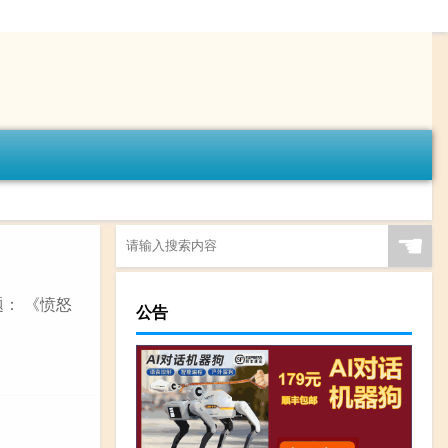
☚
题： 《愤怒
公告