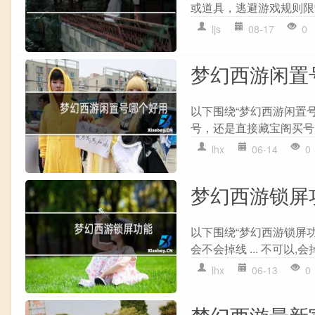
或道具，逃避游戏规则限
ljs
08-17
0
梦幻西游闲置
以下围绕“梦幻西游闲置
号，还是直接藏宝阁买号? 
lhx
06-14
0
梦幻西游锁屏
以下围绕“梦幻西游锁屏功
会不会掉线 ... 不可以,会
lhx
06-13
0
梦幻西游最新