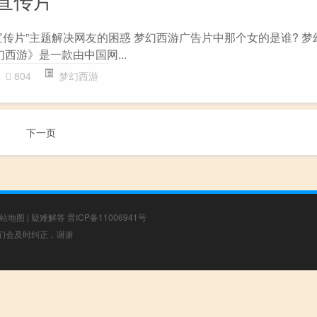
宣传片”主题解决网友的困惑 梦幻西游广告片中那个女的是谁? 梦
幻西游》是一款由中国网...
804
梦幻西游
下一页
站地图
|
疑难解答
晋ICP备11006941号
，我们会及时纠正，谢谢