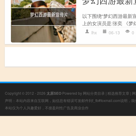
以下围绕“梦幻西游最新
上的女演员是:张奕 《梦
lhx
06-13
0
Copyright © 2012 - 2026
太原SEO
Powered by
网站分类目录
|
精选推荐文章
|
网
声明：本站内容来自互联网，如信息有错误可发邮件到f_fb#foxmail.com说明
本站仅为个人兴趣爱好，不接盈利性广告及商业合作