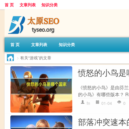
首 页
文章列表
知识分类
首 页
文章列表
知识分类
>
有关“游戏”的文章
愤怒的小鸟是
《愤怒的小鸟》是由芬兰游戏
的小鸟》有哪些版本？ Rovio
fn
01-04
0
部落冲突速本