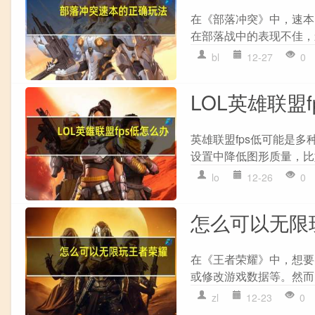
在《部落冲突》中，速本
在部落战中的表现不佳，
bl
12-27
0
LOL英雄联盟
英雄联盟fps低可能是多
设置中降低图形质量，比
lo
12-26
0
怎么可以无限
在《王者荣耀》中，想要
或修改游戏数据等。然而
zl
12-23
0