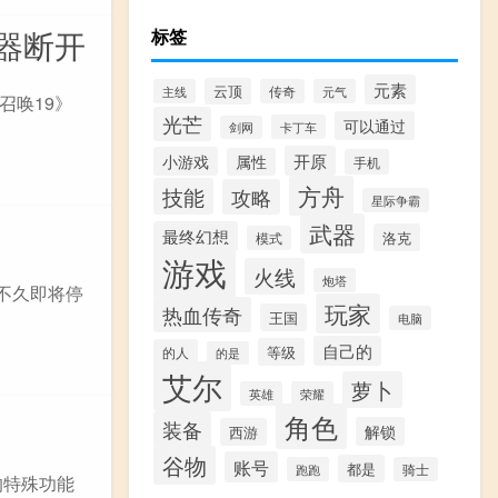
务器断开
标签
元素
云顶
主线
传奇
元气
召唤19》
光芒
可以通过
卡丁车
剑网
开原
小游戏
属性
手机
方舟
技能
攻略
星际争霸
武器
最终幻想
洛克
模式
游戏
火线
炮塔
不久即将停
玩家
热血传奇
王国
电脑
自己的
等级
的人
的是
艾尔
萝卜
英雄
荣耀
角色
装备
解锁
西游
谷物
账号
都是
跑跑
骑士
的特殊功能