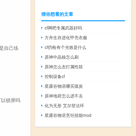
猜你想看的文章
cf网吧专属武器好吗
方舟生存进化甲壳衣服
cf扔枪有个光效是什么
，是自己练
原神中晶核怎么刷
原神怎么击打属性鼓
控制设备cf
星露谷物语哪买煤炭
原神地府怎么进不去
可以锁屏吗
化为无形 艾尔登法环
星露谷物语烹饪技能mod