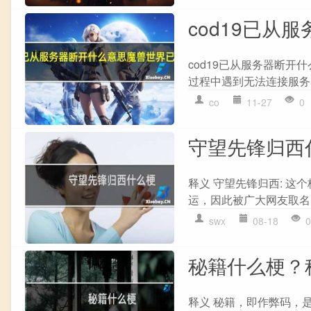
cod19已从
cod19已从服务器断开
过程中遇到无法连接服务
co
11-27
0
守望先锋归西
释义 守望先锋归西: 
运，因此被广大网友取名为
swx
08-18
0
秘籍什么梗？
释义 秘籍，即作弊码，