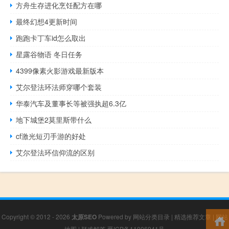
方舟生存进化烹饪配方在哪
最终幻想4更新时间
跑跑卡丁车id怎么取出
星露谷物语 冬日任务
4399像素火影游戏最新版本
艾尔登法环法师穿哪个套装
华泰汽车及董事长等被强执超6.3亿
地下城堡2莫里斯带什么
cf激光短刃手游的好处
艾尔登法环信仰流的区别
Copyright © 2012 - 2026
太原SEO
Powered by
网站分类目录
|
精选推荐文章
|
网站
地图
|
疑难解答
晋ICP备11006941号