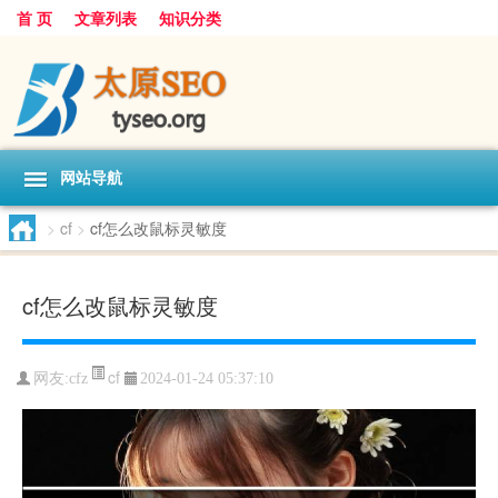
首 页
文章列表
知识分类
网站导航
>
cf
>
cf怎么改鼠标灵敏度
cf怎么改鼠标灵敏度
cf
网友:
cfz
2024-01-24 05:37:10