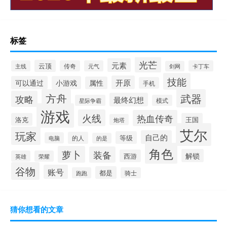
标签
光芒
元素
云顶
主线
传奇
元气
卡丁车
剑网
技能
开原
可以通过
小游戏
属性
手机
方舟
武器
攻略
最终幻想
星际争霸
模式
游戏
火线
热血传奇
洛克
王国
炮塔
艾尔
玩家
自己的
等级
的人
电脑
的是
角色
萝卜
装备
解锁
西游
英雄
荣耀
谷物
账号
都是
跑跑
骑士
猜你想看的文章