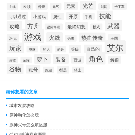
光芒
元素
云顶
主线
传奇
元气
卡丁车
剑网
技能
开原
可以通过
小游戏
属性
手机
方舟
武器
攻略
最终幻想
星际争霸
模式
游戏
火线
热血传奇
洛克
王国
炮塔
艾尔
玩家
自己的
等级
的人
电脑
的是
角色
萝卜
装备
解锁
西游
英雄
荣耀
谷物
账号
都是
跑跑
骑士
猜你想看的文章
城市发展攻略
原神融化怎么玩
原神买号怎么填区服
cf s18总决赛在哪里