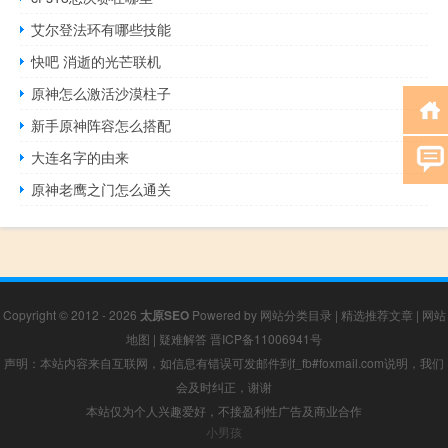
艾尔登法环有哪些技能
快吧 消逝的光芒联机
原神怎么激活沙漠柱子
新手原神阵容怎么搭配
大连名字的由来
原神老鹰之门怎么通关
Copyright © 2012 - 2026
太原SEO
Powered by
网站分类目录
|
精选推荐文章
|
网站
地图
|
疑难解答
晋ICP备11006941号
声明：本站内容来自互联网，如信息有错误可发邮件到f_fb#foxmail.com说明，我们
会及时纠正，谢谢
本站仅为个人兴趣爱好，不接盈利性广告及商业合作
小男孩