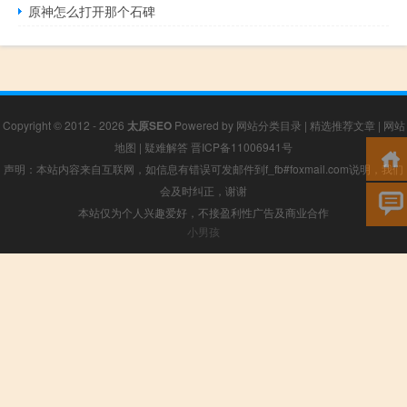
原神怎么打开那个石碑
Copyright © 2012 - 2026
太原SEO
Powered by
网站分类目录
|
精选推荐文章
|
网站
地图
|
疑难解答
晋ICP备11006941号
声明：本站内容来自互联网，如信息有错误可发邮件到f_fb#foxmail.com说明，我们
会及时纠正，谢谢
本站仅为个人兴趣爱好，不接盈利性广告及商业合作
小男孩