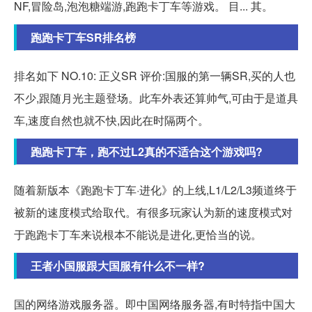
NF,冒险岛,泡泡糖端游,跑跑卡丁车等游戏。 目... 其。
跑跑卡丁车SR排名榜
排名如下 NO.10: 正义SR 评价:国服的第一辆SR,买的人也
不少,跟随月光主题登场。此车外表还算帅气,可由于是道具
车,速度自然也就不快,因此在时隔两个。
跑跑卡丁车，跑不过L2真的不适合这个游戏吗?
随着新版本《跑跑卡丁车·进化》的上线,L1/L2/L3频道终于
被新的速度模式给取代。有很多玩家认为新的速度模式对
于跑跑卡丁车来说根本不能说是进化,更恰当的说。
王者小国服跟大国服有什么不一样?
国的网络游戏服务器。即中国网络服务器,有时特指中国大