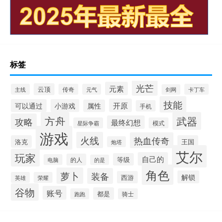
标签
光芒
元素
云顶
主线
传奇
元气
卡丁车
剑网
技能
开原
可以通过
小游戏
属性
手机
方舟
武器
攻略
最终幻想
星际争霸
模式
游戏
火线
热血传奇
洛克
王国
炮塔
艾尔
玩家
自己的
等级
的人
电脑
的是
角色
萝卜
装备
解锁
西游
英雄
荣耀
谷物
账号
都是
跑跑
骑士