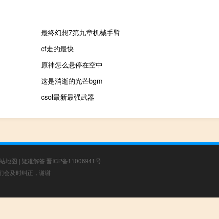
最终幻想7第九章机械手臂
cf走的最快
原神怎么悬停在空中
这是消逝的光芒bgm
csol最新最强武器
站地图
|
疑难解答
晋ICP备11006941号
，我们会及时纠正，谢谢