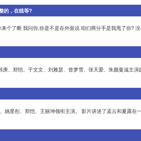
整的，在线等?
跟你来个了断 我问你,你是不是在外面说 咱们两分手是我甩了你? 没
导,韩庚、郑恺、于文文、刘雅瑟、曾梦雪、张天爱、朱颜曼滋主演
,韩庚、姚星彤、郑恺、王丽坤领衔主演。 影片讲述了孟云和夏露在