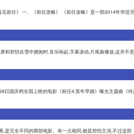
再见前任》 一、《前任攻略》 《前任攻略》是一部2014年华谊
到韩庚和郑恺在雪中拥抱时,音乐响起,字幕滚动,片尾曲播放,这并不
月28日国庆档全国上映的电影《前任4:英年早婚》曝光主题曲《何必
系,是完全不同的两部电影。有一点相同,都是郑恺主演,不过这部