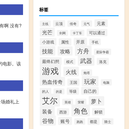
标签
元素
云顶
主线
传奇
元气
有啊 没有?
光芒
可以通过
卡丁车
剑网
开原
小游戏
属性
手机
方舟
技能
攻略
星际争霸
武器
最终幻想
洛克
模式
的电影。该
游戏
火线
炮塔
玩家
热血传奇
王国
电脑
自己的
等级
的人
的是
艾尔
萝卜
一场婚礼上
英雄
荣耀
角色
装备
解锁
西游
谷物
账号
都是
跑跑
骑士