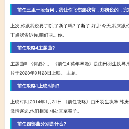
前任三里一段台词，我让你飞伤痛我背，郑凯说的，完
上次,你跟我说要了断,了断了吗? 了断了 好,那今天,我来
丁点我告诉你,咱们两... 你。
前任攻略4主题曲?
主题曲叫《何必》。 《前任4:英年早婚》是由田羽生执
片于2023年9月28日上映。 主题。
前任攻略1上映时间?
上映时间:2014年1月31日 《前任攻略》由田羽生执导
激情邂逅,他们相知,相处直至奉子。
前任四部曲分别是什么?