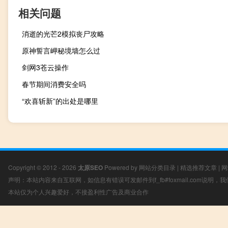
相关问题
消逝的光芒2模拟丧尸攻略
原神誓言岬秘境墙怎么过
剑网3苍云操作
春节期间消费安全吗
“欢喜斩新”的出处是哪里
Copyright © 2012 - 2026
太原SEO
Powered by
网站分类目录
|
精选推荐文章
|
网
声明：本站内容来自互联网，如信息有错误可发邮件到f_fb#foxmail.com说明
本站仅为个人兴趣爱好，不接盈利性广告及商业合作