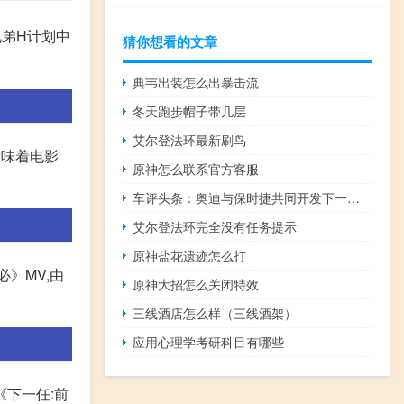
兄弟H计划中
猜你想看的文章
典韦出装怎么出暴击流
冬天跑步帽子带几层
艾尔登法环最新刷鸟
意味着电影
原神怎么联系官方客服
车评头条：奥迪与保时捷共同开发下一代V6V8发动机系列
艾尔登法环完全没有任务提示
原神盐花遗迹怎么打
》MV,由
原神大招怎么关闭特效
三线酒店怎么样（三线酒架）
应用心理学考研科目有哪些
《下一任:前