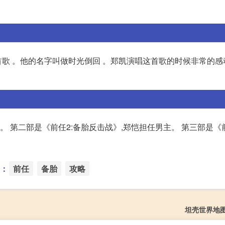
首歌 。他的名字叫做时光倒回 。郑凯演唱这首歌的时候非常的感动
。 第二部是《前任2:备胎反击战》,郑恺担任男主。 第三部是《前
：
前任
备胎
攻略
坦壳世界地