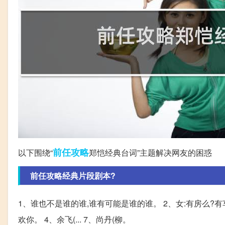
前任
攻略
以下围绕“
郑恺经典台词”主题解决网友的困惑
前任攻略经典片段剧本?
1、谁也不是谁的谁,谁有可能是谁的谁。 2、女:有房么?
欢你。 4、余飞(... 7、尚丹(柳。