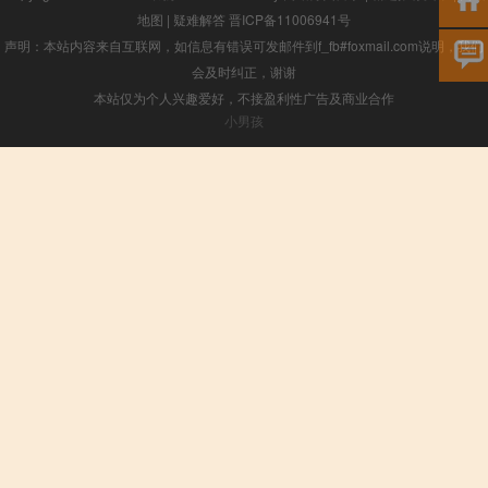
地图
|
疑难解答
晋ICP备11006941号
声明：本站内容来自互联网，如信息有错误可发邮件到f_fb#foxmail.com说明，我们
会及时纠正，谢谢
本站仅为个人兴趣爱好，不接盈利性广告及商业合作
小男孩