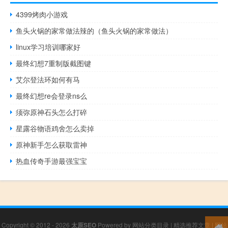
4399烤肉小游戏
鱼头火锅的家常做法辣的（鱼头火锅的家常做法）
linux学习培训哪家好
最终幻想7重制版截图键
艾尔登法环如何有马
最终幻想re会登录ns么
须弥原神石头怎么打碎
星露谷物语鸡舍怎么卖掉
原神新手怎么获取雷神
热血传奇手游最强宝宝
Copyright © 2012 - 2026
太原SEO
Powered by
网站分类目录
|
精选推荐文章
|
网站