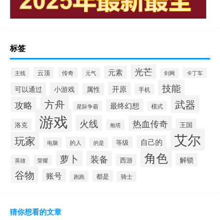
标签
光芒
元素
云顶
主线
传奇
元气
卡丁车
剑网
技能
开原
可以通过
小游戏
属性
手机
方舟
武器
攻略
最终幻想
星际争霸
模式
游戏
火线
热血传奇
洛克
王国
炮塔
艾尔
玩家
自己的
等级
的人
电脑
的是
角色
萝卜
装备
解锁
西游
英雄
荣耀
谷物
账号
都是
跑跑
骑士
猜你想看的文章