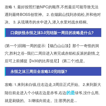
攻略 1. 最好按照打败NPC的顺序,不然最后可能导致无法
遇到最终BOSS创世神。 2. 在烟囱山找到赤焰松,并和他对
决。 3. 从琉璃市的水中进入,潜入水里对战水梧桐。
口袋妖怪永恒之沫3.0完结版一周目的攻略是什么?
(第一个)回顾一周的提示:【烟凸山山顶】那个一奇怪的洞
穴,胜利之谷--我们二周目进入将完成赤焰松反派的剧情,之
后可上前捕捉【lv30的比库缇尼】 (第二个)也是。
永恒之沫三周目全攻略3.0完结版?
攻略: 1.来到未白镇,往右边走,3周目正式开始。 2.来到新大
的是
陆往前走进入个小镇左边是赤爷,右边
绿爷,没什么用,
就是刷级的。 3.继续向前走。注:那男的是...