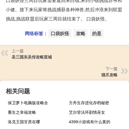
口袋妖怪三周目玩家需要返回未白镇,来到小镇挑战赤爷和
小健。接下来玩家将挑战捕获各种神兽,然后冲浪来到联盟
挑战,挑战联盟后玩家三周目就结束了。 口袋妖怪。
网络标签：
口袋妖怪
攻略
的是
上一篇
圣三国东吴传攻略宣城
下一篇
猫爪攻略
相关问题
保卫萝卜电脑版攻略全
方舟生存进化存档秘密
重生之幸福攻略
艾尔登法环剧情巫女
洛克王国甘蔗在哪
4399小游戏有什么黄的