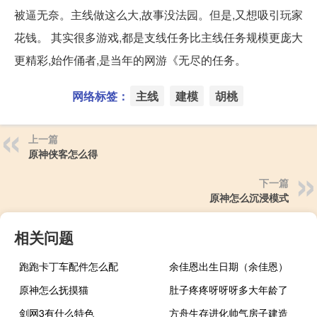
被逼无奈。主线做这么大,故事没法园。但是,又想吸引玩家
花钱。 其实很多游戏,都是支线任务比主线任务规模更庞大
更精彩,始作俑者,是当年的网游《无尽的任务。
网络标签：
主线
建模
胡桃
上一篇
原神侠客怎么得
下一篇
原神怎么沉浸模式
相关问题
跑跑卡丁车配件怎么配
余佳恩出生日期（余佳恩）
原神怎么抚摸猫
肚子疼疼呀呀呀多大年龄了
剑网3有什么特色
方舟生存进化帅气房子建造