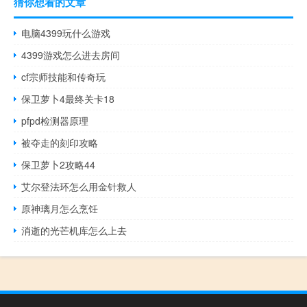
猜你想看的文章
电脑4399玩什么游戏
4399游戏怎么进去房间
cf宗师技能和传奇玩
保卫萝卜4最终关卡18
pfpd检测器原理
被夺走的刻印攻略
保卫萝卜2攻略44
艾尔登法环怎么用金针救人
原神璃月怎么烹饪
消逝的光芒机库怎么上去