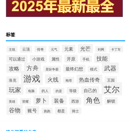
标签
光芒
元素
云顶
主线
传奇
元气
卡丁车
剑网
技能
开原
可以通过
小游戏
属性
手机
方舟
武器
攻略
最终幻想
星际争霸
模式
游戏
火线
热血传奇
洛克
王国
炮塔
艾尔
玩家
自己的
等级
的人
电脑
的是
角色
萝卜
装备
解锁
西游
英雄
荣耀
谷物
账号
都是
跑跑
骑士