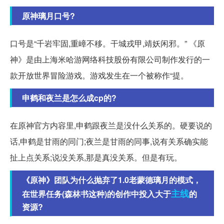
原神璃月口号?
口号是“千岩牢固,重嶂不移。干城戎甲,靖妖闲邪。” 《原
神》是由上海米哈游网络科技股份有限公司制作发行的一
款开放世界冒险游戏。游戏发生在一个被称作“提。
申鹤和夜兰是怎么成cp的?
在原神官方内容里,申鹤跟夜兰是没什么关系的。硬要说的
话,申鹤是甘雨的同门;夜兰是甘雨的同事,说有关系确实能
扯上点关系;说没关系,那是真没关系。但是有玩。
《原神》团队为什么抛弃了1.0老蒙德璃月的模式，
主线
在世界任务(森林书这种)的创作中投入大于
的
资源?