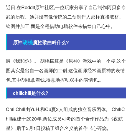
近日,在Reddit原神社区,一位玩家分享了自己制作阿贝多专
武的历程。她并没有像传统的二创制作人那样直接取材、
绘图并加工,而是全程借助电脑软件来描绘自己心中。
胡桃
原神
魔性歌曲叫什么?
叫《我和你》。 胡桃摇算是《原神》游戏中的一个梗,这个
图其实是出自一名画师的二创,这位画师经常画原神的表情
包,其中胡桃拿着钱,得意地挥动双手的表情包,。
chilichill是什么?
ChiliChill由YuH.和Cu夏2人组成的独立音乐团体。 ChiliC
hill组建于2020年,两位成员可考的首个合作作品为《夜航
星》,后于3月1日投稿了组合名义的首作《心碎烧。