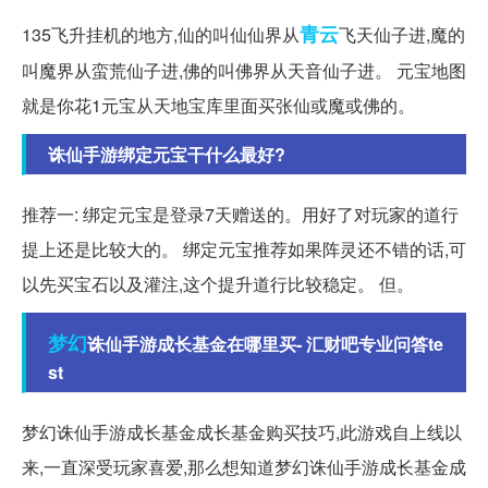
青云
135飞升挂机的地方,仙的叫仙仙界从
飞天仙子进,魔的
叫魔界从蛮荒仙子进,佛的叫佛界从天音仙子进。 元宝地图
就是你花1元宝从天地宝库里面买张仙或魔或佛的。
诛仙手游绑定元宝干什么最好?
推荐一: 绑定元宝是登录7天赠送的。用好了对玩家的道行
提上还是比较大的。 绑定元宝推荐如果阵灵还不错的话,可
以先买宝石以及灌注,这个提升道行比较稳定。 但。
梦幻
诛仙手游成长基金在哪里买- 汇财吧专业问答te
st
梦幻诛仙手游成长基金成长基金购买技巧,此游戏自上线以
来,一直深受玩家喜爱,那么想知道梦幻诛仙手游成长基金成