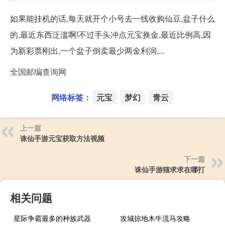
如果能挂机的话,每天就开个小号去一线收购仙豆,盆子什么
的,最近东西泛滥啊!不过手头冲点元宝换金,最近比例高,因
为新彩票刚出,一个盆子倒卖最少两金利润,...
全国邮编查询网
网络标签：
元宝
梦幻
青云
上一篇
诛仙手游元宝获取方法视频
下一篇
诛仙手游猫求求在哪打
相关问题
星际争霸最多的种族武器
攻城掠地木牛流马攻略