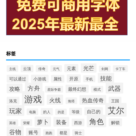
标签
光芒
元素
云顶
主线
传奇
元气
卡丁车
剑网
技能
开原
可以通过
小游戏
属性
手机
方舟
武器
攻略
最终幻想
星际争霸
模式
游戏
火线
热血传奇
洛克
王国
炮塔
艾尔
玩家
自己的
等级
的人
电脑
的是
角色
萝卜
装备
解锁
西游
英雄
荣耀
谷物
账号
都是
跑跑
骑士