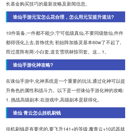
长基金购买技巧的最新攻略及新闻信息。
诛仙手游元宝怎么花合理，怎么用元宝提升道法?
10件装备,一件都不能少,宁可低级真仙,不要同级散仙,件件
都得强化上去,首饰优先 初始阵加炼灵基本60w了不起了,
而过度阵有两:小白套,道玄雪琪林惊羽套。这... 1。
诛仙手游化神攻略?
在诛仙手游中,化神系统是一个重要的玩法,通过化神可以提
升角色的属性和战斗力。以下是一些诛仙手游化神的攻略:
1. 挑战高级副本:在游戏中,高级副本是获得化。
诛仙 青云怎么挂机刷钱
挂机刷钱是有要求的,要飞升141+的等级,魔青云+10武器就