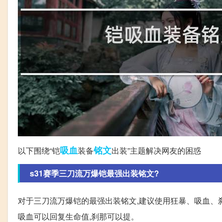
吸血
铭文
以下围绕“铠
装备
出装”主题解决网友的困惑
s31赛季三刀流万爆铠最强出装铭文?
对于三刀流万爆铠的最强出装铭文,建议使用狂暴、吸血、
吸血可以回复生命值,刹那可以提。