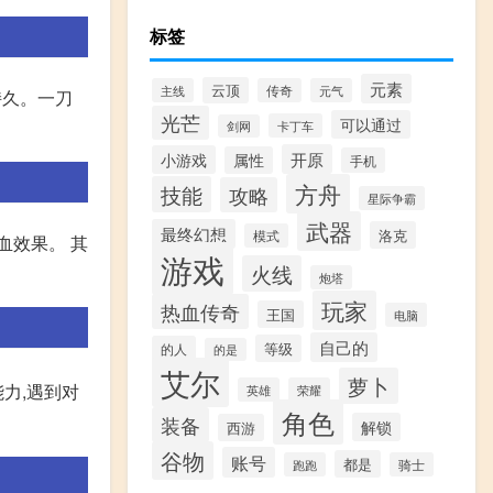
标签
元素
云顶
主线
传奇
元气
持久。一刀
光芒
可以通过
卡丁车
剑网
开原
小游戏
属性
手机
方舟
技能
攻略
星际争霸
武器
最终幻想
洛克
模式
血效果。 其
游戏
火线
炮塔
玩家
热血传奇
王国
电脑
自己的
等级
的人
的是
艾尔
萝卜
力,遇到对
英雄
荣耀
角色
装备
解锁
西游
谷物
账号
都是
跑跑
骑士