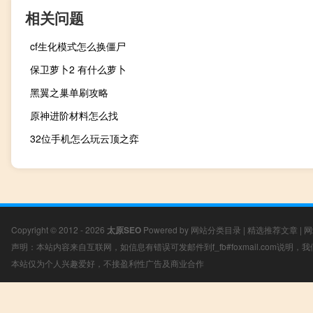
相关问题
cf生化模式怎么换僵尸
保卫萝卜2 有什么萝卜
黑翼之巢单刷攻略
原神进阶材料怎么找
32位手机怎么玩云顶之弈
Copyright © 2012 - 2026
太原SEO
Powered by
网站分类目录
|
精选推荐文章
|
网
声明：本站内容来自互联网，如信息有错误可发邮件到f_fb#foxmail.com说明
本站仅为个人兴趣爱好，不接盈利性广告及商业合作