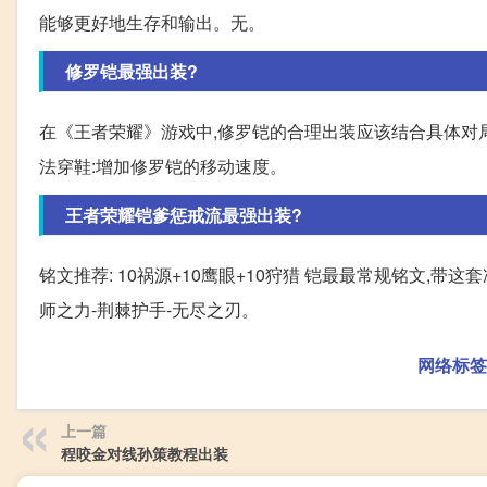
能够更好地生存和输出。无。
修罗铠最强出装?
在《王者荣耀》游戏中,修罗铠的合理出装应该结合具体对局
法穿鞋:增加修罗铠的移动速度。
王者荣耀铠爹惩戒流最强出装?
铭文推荐: 10祸源+10鹰眼+10狩猎 铠最最常规铭文,带这
师之力-荆棘护手-无尽之刃。
网络标签
上一篇
程咬金对线孙策教程出装