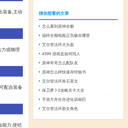
出装备,主动
猜你想看的文章
怎么看到原神全貌
福特全顺电瓶正负极在哪里
艾尔登法环犬头盔
击力或物理
4399 游戏盒如何找人
原神哥哥怎么配队友
原神怎么样快速存经验书
艾尔登法环兽石英文
,可配合装备
保卫萝卜2攻略关卡大全
手游方舟生存进化训南巨
艾尔登法环新女角色
血能力,使铠