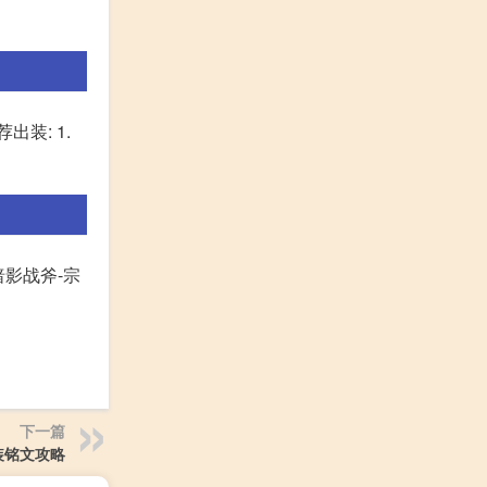
装: 1.
暗影战斧-宗
下一篇
装铭文攻略