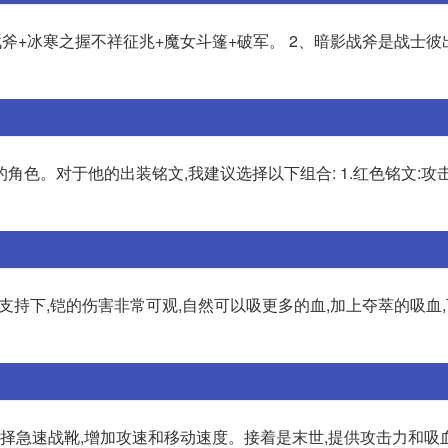
战斧+冰寒之握不祥征兆+魔女斗篷+破军。 2、暗影战斧是战士彼
角色。对于他的出装铭文,我建议选择以下组合: 1.红色铭文:攻
的支持下,铠的伤害非常可观,自然可以吸更多的血,加上夺萃的吸血
选择急速战靴,增加攻速和移动速度。接着是末世,提供攻击力和吸