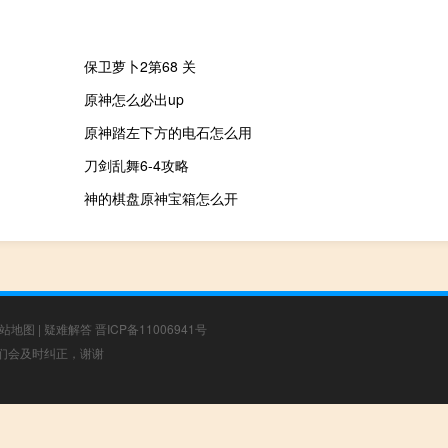
保卫萝卜2第68 关
原神怎么必出up
原神踏左下方的电石怎么用
刀剑乱舞6-4攻略
神的棋盘原神宝箱怎么开
站地图
|
疑难解答
晋ICP备11006941号
，我们会及时纠正，谢谢