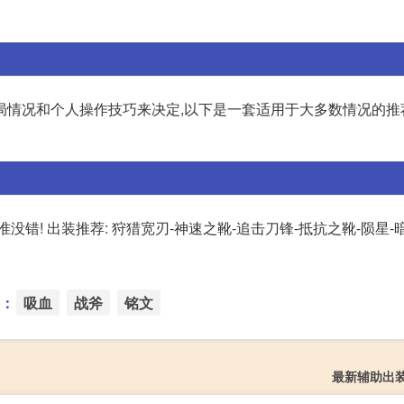
情况和个人操作技巧来决定,以下是一套适用于大多数情况的推荐出
套准没错! 出装推荐: 狩猎宽刃-神速之靴-追击刀锋-抵抗之靴-陨星-
：
吸血
战斧
铭文
最新辅助出