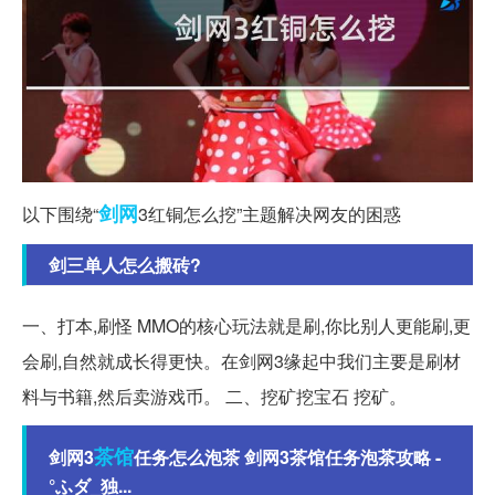
剑网
以下围绕“
3红铜怎么挖”主题解决网友的困惑
剑三单人怎么搬砖?
一、打本,刷怪 MMO的核心玩法就是刷,你比别人更能刷,更
会刷,自然就成长得更快。在剑网3缘起中我们主要是刷材
料与书籍,然后卖游戏币。 二、挖矿挖宝石 挖矿。
茶馆
剑网3
任务怎么泡茶 剑网3茶馆任务泡茶攻略 -
°ふダ_独...