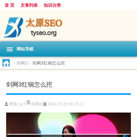
首 页
文章列表
知识分类
网站导航
>
剑网3
>
剑网3红铜怎么挖
剑网3红铜怎么挖
剑网3
网友:
jw3
2024-03-29 00:25:17