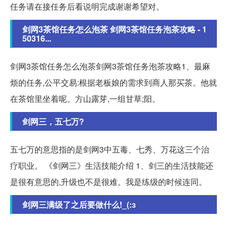
任务请在接任务后看说明完成谢谢希望对。
剑网3茶馆任务怎么泡茶 剑网3茶馆任务泡茶攻略 - 1
50316...
剑网3茶馆任务怎么泡茶剑网3茶馆任务泡茶攻略1、最麻
烦的任务,公平交易:根据老板娘的需求到商人那买茶。他就
在茶馆里坐着呢。方山露芽,一组甘草;阳。
剑网三，五七万?
五七万的意思指的是剑网3中五毒、七秀、万花这三个治
疗职业。 《剑网三》生活技能介绍 1、剑三的生活技能还
是很有意思的,升级也不是很难。我是练级的时候连同。
剑网三满级了之后要做什么!_(:зゝ