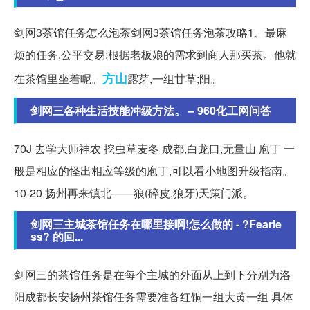
剑网3茶馆任务怎么泡茶剑网3茶馆任务泡茶攻略1、最麻
烦的任务,公平交易:根据老板娘的需求到商人那买茶。他就
方山
在茶馆里坐着呢。
露芽,一组甘草;阳。
剑网三各种生活技能冲级方法。 – 960化工网问答
70J 去学大师神农 挖虫草麦冬 成都,白龙口,无量山 庖丁 一
般是相应的怪出相应等级的庖丁,可以看小地图升级指南。
10-20 扬州再来镇北——狼(碎皮,狼牙)天策门派。
剑网三主城茶馆任务在哪里接啊!怎么做的 - ?Fearle
ss? 的回...
剑网三的茶馆任务是在每个主城的外面从上到下分别为洛
阳成都长安扬州茶馆任务需要准备红铜一组大黄一组 具体