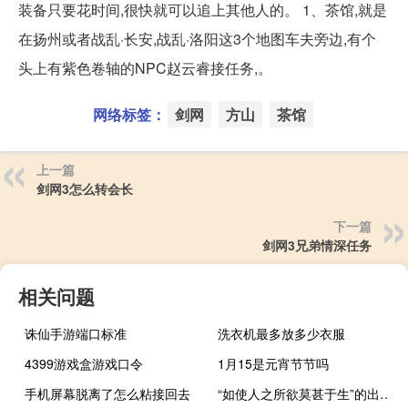
装备只要花时间,很快就可以追上其他人的。 1、茶馆,就是
在扬州或者战乱·长安,战乱·洛阳这3个地图车夫旁边,有个
头上有紫色卷轴的NPC赵云睿接任务,。
网络标签：
剑网
方山
茶馆
上一篇
剑网3怎么转会长
下一篇
剑网3兄弟情深任务
相关问题
诛仙手游端口标准
洗衣机最多放多少衣服
4399游戏盒游戏口令
1月15是元宵节节吗
手机屏幕脱离了怎么粘接回去
“如使人之所欲莫甚于生”的出处是哪里