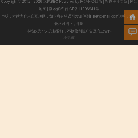
Copyright © 2012 - 2026
太原SEO
Powered by
网站分类目录
|
精选推荐文章
|
网站
地图
|
疑难解答
晋ICP备11006941号
声明：本站内容来自互联网，如信息有错误可发邮件到f_fb#foxmail.com说明，我们
会及时纠正，谢谢
本站仅为个人兴趣爱好，不接盈利性广告及商业合作
小男孩