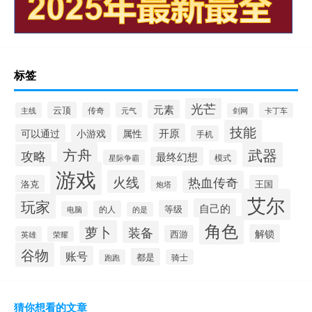
标签
光芒
元素
云顶
主线
传奇
元气
卡丁车
剑网
技能
开原
可以通过
小游戏
属性
手机
方舟
武器
攻略
最终幻想
星际争霸
模式
游戏
火线
热血传奇
洛克
王国
炮塔
艾尔
玩家
自己的
等级
的人
电脑
的是
角色
萝卜
装备
解锁
西游
英雄
荣耀
谷物
账号
都是
跑跑
骑士
猜你想看的文章