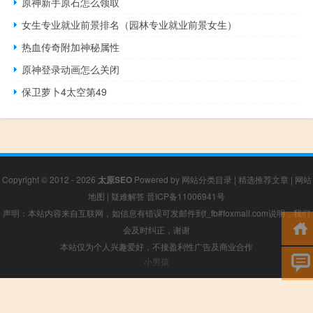
原神新手原石怎么领取
女生专业就业前景排名（园林专业就业前景女生）
热血传奇附加神秘属性
原神登录动画怎么关闭
保卫萝卜4太空第49
Copyright © 2012 - 2026
太原SEO
Powered by
网站分类目录
|
精选推荐文章
|
网站
地图
|
疑难解答
晋ICP备11006941号
声明：本站内容来自互联网，如信息有错误可发邮件到f_fb#foxmail.com说明，我们
会及时纠正，谢谢
本站仅为个人兴趣爱好，不接盈利性广告及商业合作
小男孩