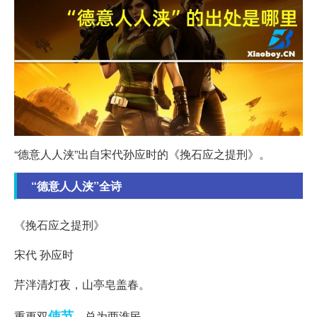
“德意人人浃”出自宋代孙应时的《挽石应之提刑》。
“德意人人浃”全诗
《挽石应之提刑》
宋代 孙应时
芹泮清灯夜，山亭皂盖春。
使节
重更双
，总为两淮民。