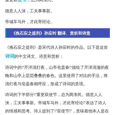
德意人人浃，工夫事事新。
帝城车马外，才此寄经论。
《挽石应之提刑》孙应时 翻译、赏析和诗意
《挽石应之提刑》是宋代诗人孙应时的作品。以下是这首
诗词
的中文译文、诗意和赏析：
诗词中的\"芹泮清灯夜，山亭皂盖春\"描绘了芹泽清澈的夜
晚和山亭上层层叠叠的春色。这里使用了对比的手法，将
清灯夜与皂盖春相呼应，形成了诗词的意境。
诗词的下半部分\"重更双使节，总为两淮民。德意人人
浃，工夫事事新。帝城车马外，才此寄经论\"表达了诗人
的情感和思考。诗人提到了\"双使节\"，意味着他本人是在