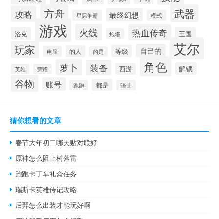
方舟
武器
攻略
最终幻想
星际争霸
模式
游戏
火线
热血传奇
洛克
王国
炮塔
艾尔
玩家
自己的
等级
的人
电脑
的是
角色
萝卜
装备
解锁
西游
英雄
荣耀
谷物
账号
都是
跑跑
骑士
猜你想看的文章
春节大年初二哪天贴对联好
原神怎么阻止树落雷
跑跑卡丁车礼盒任务
瑞斯卡英雄传记攻略
后羿怎么出装才能玩好啊