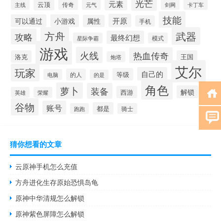
光芒
元素
云顶
主线
传奇
元气
卡丁车
剑网
技能
开原
可以通过
小游戏
属性
手机
方舟
武器
攻略
最终幻想
星际争霸
模式
游戏
火线
热血传奇
洛克
王国
炮塔
艾尔
玩家
自己的
等级
的人
电脑
的是
角色
萝卜
装备
解锁
西游
英雄
荣耀
谷物
账号
都是
跑跑
骑士
猜你想看的文章
云原神手机怎么充值
方舟进化生存原始恐惧岛龟
原神中华清规怎么解锁
原神紫色屏障怎么解锁