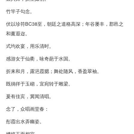
竹竿子勾念。
伏以珍符BC38至，朝廷之道格高深；年谷屡丰，郡邑之
和薰遐迩。
式均欢宴，用乐清时。
感游女于仙衢，咏奇葩于水国。
折来和月，露浥霞腮；舞处随风，香盈翠袖。
既徜徉于玉砌，宜宛转于雕梁。
爰有佳宾，冀闻清唱。
念了，众唱画堂春：
彤霞出水弄幽姿。
娉婷玉面相宜。