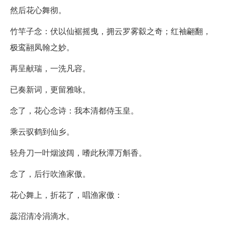
然后花心舞彻。
竹竿子念：伏以仙裾摇曳，拥云罗雾縠之奇；红袖翩翻，
极鸾翮凤翰之妙。
再呈献瑞，一洗凡容。
已奏新词，更留雅咏。
念了，花心念诗：我本清都侍玉皇。
乘云驭鹤到仙乡。
轻舟刀一叶烟波阔，嗜此秋潭万斛香。
念了，后行吹渔家傲。
花心舞上，折花了，唱渔家傲：
蕊沼清冷涓滴水。