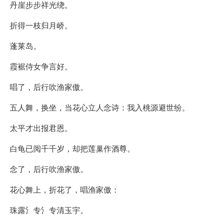
丹崖步步祥光绕。
折得一枝归月峤。
蓬莱岛。
霞裾侍女争言好。
唱了，后行吹渔家傲。
五人舞，换坐，当花心立人念诗：我入桃源避世纷。
太平才出报君恩。
白龟已阅千千岁，却把莲巢作酒尊。
念了，后行吹渔家傲。
花心舞上，折花了，唱渔家傲：
珠露氵专氵专清玉宇。