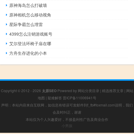
原神海岛怎么打破墙
原神相机怎么移动视角
星际争霸怎么埋雷
4399怎么注销游戏账号
艾尔登法环椅子庙在哪
方舟生存进化的小本
Copyright © 2012 - 2026
太原SEO
Powered by
网站分类目录
|
精选推荐文章
|
网站
地图
|
疑难解答
晋ICP备11006941号
声明：本站内容来自互联网，如信息有错误可发邮件到f_fb#foxmail.com说明，我们
会及时纠正，谢谢
本站仅为个人兴趣爱好，不接盈利性广告及商业合作
小男孩