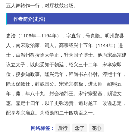
五人舞转作一行，对厅杖鼓出场。
作者简介(史浩)
史浩（1106年—1194年），字直翁，号真隐。明州鄞县
人，南宋政治家、词人。高宗绍兴十五年（1144年）进
士，由温州教授除太学正，升为国子博士。他向宋高宗建
议立太子，以此受知于朝廷，绍兴三十二年，宋孝宗即
位，授参知政事。隆兴元年，拜尚书右仆射。淳熙十年，
除太保致仕，封魏国公。宋光宗御极，进太师。绍熙五
年，薨，年八十九，封会稽郡王。宋宁宗登基，赐谥文
惠。嘉定十四年，以子史弥远贵，追封越王，改谥忠定，
配享孝宗庙庭。为昭勋阁二十四功臣之一。
网络标签：
后行
念了
花心