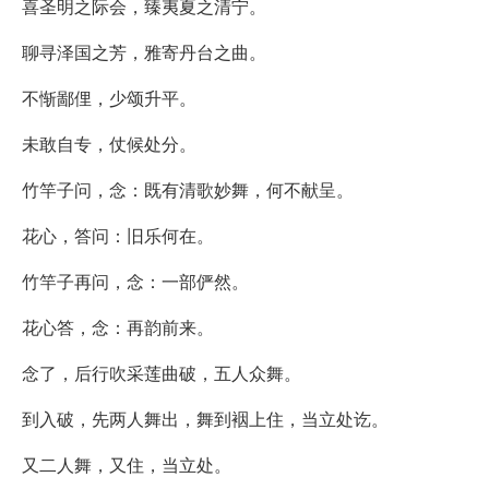
喜圣明之际会，臻夷夏之清宁。
聊寻泽国之芳，雅寄丹台之曲。
不惭鄙俚，少颂升平。
未敢自专，仗候处分。
竹竿子问，念：既有清歌妙舞，何不献呈。
花心，答问：旧乐何在。
竹竿子再问，念：一部俨然。
花心答，念：再韵前来。
念了，后行吹采莲曲破，五人众舞。
到入破，先两人舞出，舞到裀上住，当立处讫。
又二人舞，又住，当立处。