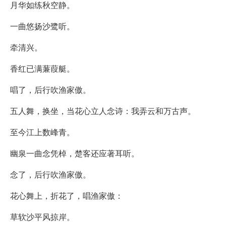
月华如练秋空静。
一曲悠扬沙鹭听。
牵清兴。
香红已满蒹葭艇。
唱了，后行吹渔家傲。
五人舞，换坐，当花心立人念诗：我弄云和万古声。
至今江上数峰青。
幽泉一曲念凭棹，楚客还应著耳听。
念了，后行吹渔家傲。
花心舞上，折花了，唱渔家傲：
草软沙平风掠岸。