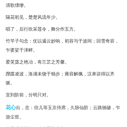
清歌缥缈。
隔花初见，楚楚风流年少。
唱了，后行吹采莲令，舞分作五方。
竹竿子勾念：仗以遏云妙响，初容与于波间；回雪奇容，
乍婆娑于泽畔。
爱芙蕖之艳冶，有兰芷之芳馨。
躞蹀凌波，洛浦未饶于独步；雍容解佩，汉皋谅得以齐
驱。
宜到阶前，分明只对。
花心
出，念：但儿等玉京侍席，久陟仙阶；云路驰骖，乍
游尘世。