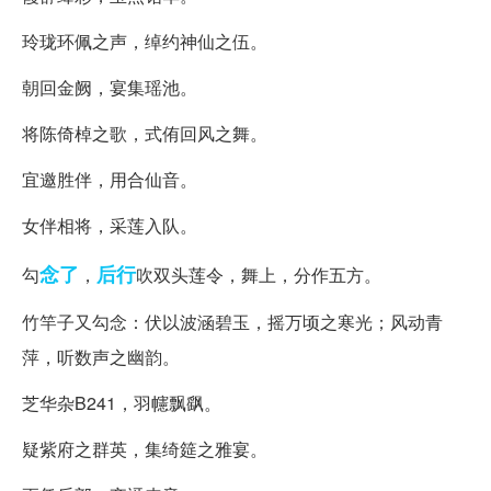
玲珑环佩之声，绰约神仙之伍。
朝回金阙，宴集瑶池。
将陈倚棹之歌，式侑回风之舞。
宜邀胜伴，用合仙音。
女伴相将，采莲入队。
念了
后行
勾
，
吹双头莲令，舞上，分作五方。
竹竿子又勾念：伏以波涵碧玉，摇万顷之寒光；风动青
萍，听数声之幽韵。
芝华杂B241，羽幰飘飖。
疑紫府之群英，集绮筵之雅宴。