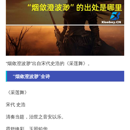
“烟敛澄波渺”出自宋代史浩的《采莲舞》。
“烟敛澄波渺”全诗
《采莲舞》
宋代 史浩
清奏当筵，治世之音安以乐。
霞舒绛彩，玉照铅华。