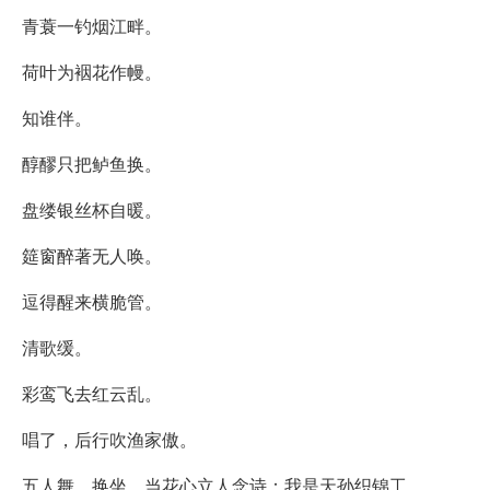
青蓑一钓烟江畔。
荷叶为裀花作幔。
知谁伴。
醇醪只把鲈鱼换。
盘缕银丝杯自暖。
筵窗醉著无人唤。
逗得醒来横脆管。
清歌缓。
彩鸾飞去红云乱。
唱了，后行吹渔家傲。
五人舞，换坐，当花心立人念诗：我是天孙织锦工。