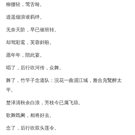
柳腰轻，莺舌啭。
逍遥烟浪谁羁绊。
无奈天阶，早已催班转。
却驾彩鸾，芙蓉斜盼。
愿年年，陪此宴。
唱了，后行吹河传，众舞。
舞了，竹竿子念遣队：浣花一曲湄江城，雅合凫鹥醉太
平。
楚泽清秋余白浪，芳枝今已属飞琼。
歌舞既阑，相将好去。
念了，后行吹双头莲令。