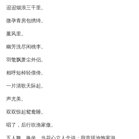
迢迢烟浪三千里。
微孕青房包绣绮。
薰风里。
幽芳洗尽闲桃李。
羽氅飘萧尘外侣。
相呼短棹轻偎倚。
一片清歌天际起。
声尤美。
双双惊起鸳鸯睡。
唱了，后行吹渔家傲。
五人舞，换坐，当花心立人念诗：我昔瑶池饱宴游。