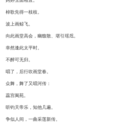
棹歌先得一枝枝。
波上画鲸飞。
向此画堂高会，幽馥散、堪引瑶卮。
幸然逢此太平时。
不醉可无归。
唱了，后行吹画堂春。
众舞，舞了又唱河传：
蕊宫阆苑。
听钧天帝乐，知他几遍。
争似人间，一曲采莲新传。