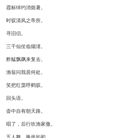
霞标绰约消烦暑。
时驭清风之帝所。
寻旧侣。
三千仙仗临烟渚。
舴艋飘飖来复去。
渔翁问我居何处。
笑把红蕖呼鹤驭。
回头语。
壶中自有朝天路。
唱了，后行吹渔家傲。
五人舞，换坐如初。