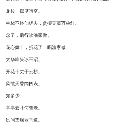
龙梭一掷度晴空。
兰桡不逐仙槎去，贪撷芙蕖万朵红。
念了，后行吹渔家傲。
花心舞上，折花了，唱渔家傲：
太华峰头冰玉沼。
开花十丈干云杪。
风散天香闻四表。
知多少。
亭亭碧叶何曾老。
试问霏烟登鸟道。