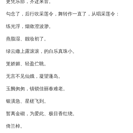
更凭乐部，齐迓来音。
勾念了，后行吹采莲令，舞转作一直了，从唱采莲令：
练光浮，烟敛澄波渺。
燕脂湿、靓妆初了。
绿云繖上露滚滚，的白乐真珠小。
笼娇媚、轻盈伫眺。
无言不见仙娥，凝望蓬岛。
玉阙匆匆，镇锁佳丽春难老。
银潢急、星槎飞到。
暂离金砌，为爱此、极目香红绕。
倚兰棹。