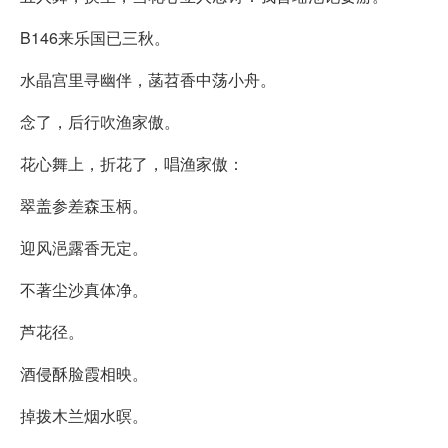
B146来乐国已三秋。
水晶宫里寻幽伴，菡苕香中荡小舟。
念了，后行吹渔家傲。
花心舞上，折花了，唱渔家傲：
翠盖参差森玉柄。
迎风浥露香无定。
不著尘沙真体净。
芦花径。
酒侵酥脸霞相映。
掉拨木兰烟水暝。