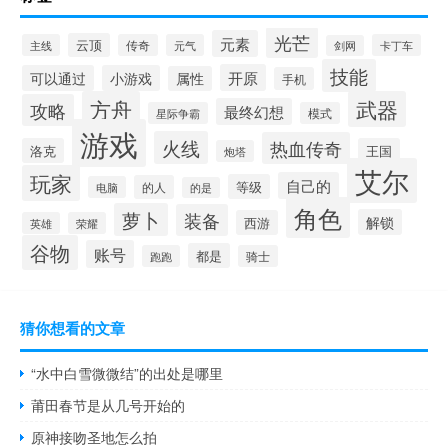
光芒
元素
云顶
主线
传奇
元气
卡丁车
剑网
技能
开原
可以通过
小游戏
属性
手机
方舟
武器
攻略
最终幻想
星际争霸
模式
游戏
火线
热血传奇
洛克
王国
炮塔
艾尔
玩家
自己的
等级
的人
电脑
的是
角色
萝卜
装备
解锁
西游
英雄
荣耀
谷物
账号
都是
跑跑
骑士
猜你想看的文章
“水中白雪微微结”的出处是哪里
莆田春节是从几号开始的
原神接吻圣地怎么拍