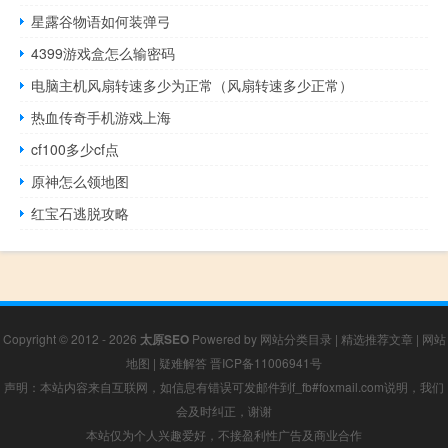
星露谷物语如何装弹弓
4399游戏盒怎么输密码
电脑主机风扇转速多少为正常（风扇转速多少正常）
热血传奇手机游戏上海
cf100多少cf点
原神怎么领地图
红宝石逃脱攻略
Copyright © 2012 - 2026
太原SEO
Powered by
网站分类目录
|
精选推荐文章
|
网站
地图
|
疑难解答
晋ICP备11006941号
声明：本站内容来自互联网，如信息有错误可发邮件到f_fb#foxmail.com说明，我们
会及时纠正，谢谢
本站仅为个人兴趣爱好，不接盈利性广告及商业合作