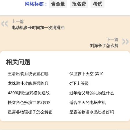
网络标签：
含金量
报名费
考试
上一篇
电动机多长时间加一次润滑油
下一篇
刘海长了怎么剪
相关问题
王者出装系统设置在哪
保卫萝卜天空 第10
龙珠激斗攻略最强阵容
cf下士等级
4399哪款游戏模仿逆战
过年给父母的礼物送什么
快穿角色扮演世界2攻略
适合冬天的电脑主机
星露谷物语棚子怎么解锁
星露谷物语水晶匕首好吗