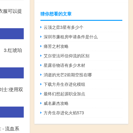
衣服可以提
猜你想看的文章
云顶之弈3星有多少个
深圳市廉租房申请条件是什么
痛苦之村攻略
 3.红琥珀
艾尔登法环信仰流的区别
星露谷物语有多少木材
消逝的光芒2前期空投在哪
下载方舟生存进化模组
剑士:使用双
最终幻想起源职业加点
威名豪杰攻略
方舟生存进化火焰573
 - 流血系