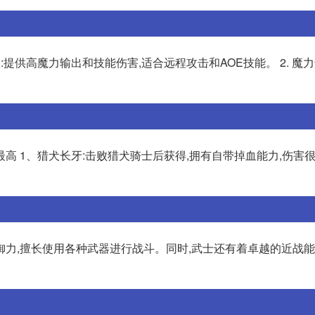
:提供高魔力输出和技能伤害,适合远程攻击和AOE技能。 2. 魔力
高 1、猎犬长牙:击败猎犬骑士后获得,拥有自带掉血能力,伤害很
御力,擅长使用各种武器进行战斗。同时,武士还有着卓越的近战