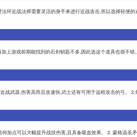
艾尔登法环近战法师需要灵活的身手来进行近战攻击,所以选择轻便的
,再加上游戏前期能找到的石剑钥匙不多,因此选这个道具也很不错。
战武器,伤害高而且攻速快,武士还有可用于远程攻击的弓。 2.
主信仰加点可以大幅提升战技伤害,且具备吸血效果。 2. 蒙格温圣矛: