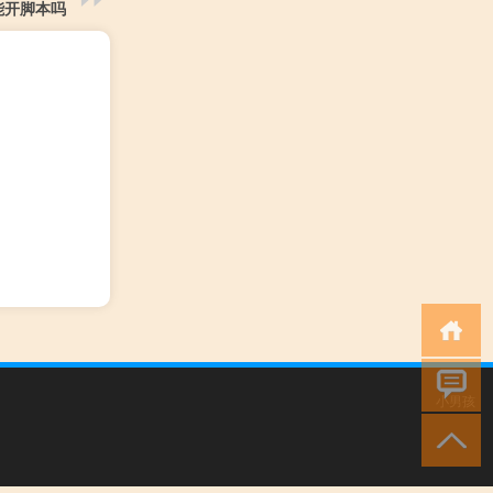
能开脚本吗
小男孩