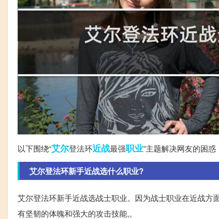
艾尔
近战
职业
以下围绕“
登法环
最强
”主题解决网友的困惑
艾尔登法环新手近战选什么职业?
艾尔登法环新手近战选战士职业。因为战士职业在近战方面
有坚韧的体魄和强大的攻击技能,。