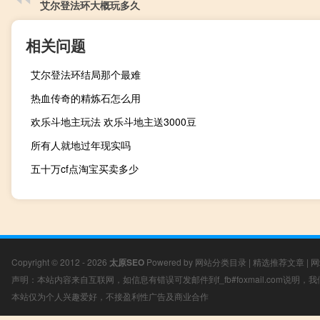
艾尔登法环大概玩多久
相关问题
艾尔登法环结局那个最难
热血传奇的精炼石怎么用
欢乐斗地主玩法 欢乐斗地主送3000豆
所有人就地过年现实吗
五十万cf点淘宝买卖多少
Copyright © 2012 - 2026
太原SEO
Powered by
网站分类目录
|
精选推荐文章
|
网
声明：本站内容来自互联网，如信息有错误可发邮件到f_fb#foxmail.com说明
本站仅为个人兴趣爱好，不接盈利性广告及商业合作