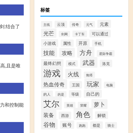
标签
元素
云顶
主线
传奇
元气
剑:结合了
光芒
可以通过
卡丁车
剑网
开原
小游戏
属性
手机
方舟
技能
攻略
星际争霸
武器
最终幻想
洛克
模式
高,且是唯
游戏
火线
炮塔
玩家
热血传奇
王国
电脑
自己的
等级
的人
的是
艾尔
萝卜
能力和控制能
英雄
荣耀
角色
装备
解锁
西游
谷物
账号
都是
跑跑
骑士