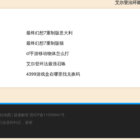
艾尔登法环
最终幻想7重制版意大利
最终幻想7重制版猫
cf手游移动物体怎么打
艾尔登环法最强召唤
4399游戏盒在哪里找兑换码
站地图
|
疑难解答
晋ICP备11006941号
，我们会及时纠正，谢谢