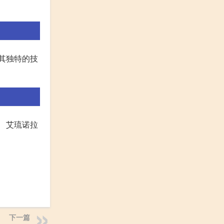
其独特的技
。 艾琉诺拉
下一篇