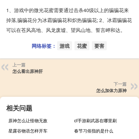
1、游戏中的微光花蜜需要通过击杀40级以上的骗骗花来
掉落,骗骗花分为冰霜骗骗花和炽热骗骗花; 2、冰霜骗骗花
可以在苍风高地、风龙废墟、望风山地、誓言岬和达。
网络标签：
游戏
花蜜
要害
上一篇
怎么看出原神肝
下一篇
怎么加体力原神
相关问题
原神怎么让怪物无敌
cf手游刷武器在哪里刷
星露谷物语怎样开车
春节习俗指的是什么