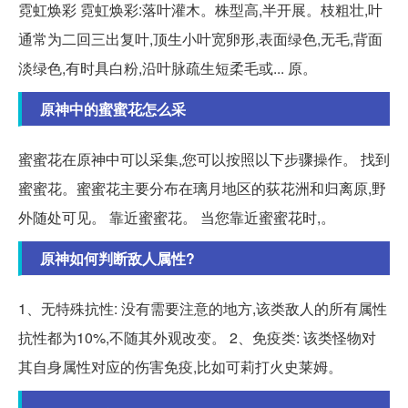
霓虹焕彩 霓虹焕彩:落叶灌木。株型高,半开展。枝粗壮,叶
通常为二回三出复叶,顶生小叶宽卵形,表面绿色,无毛,背面
淡绿色,有时具白粉,沿叶脉疏生短柔毛或... 原。
原神中的蜜蜜花怎么采
蜜蜜花在原神中可以采集,您可以按照以下步骤操作。 找到
蜜蜜花。蜜蜜花主要分布在璃月地区的荻花洲和归离原,野
外随处可见。 靠近蜜蜜花。 当您靠近蜜蜜花时,。
原神如何判断敌人属性?
1、无特殊抗性: 没有需要注意的地方,该类敌人的所有属性
抗性都为10%,不随其外观改变。 2、免疫类: 该类怪物对
其自身属性对应的伤害免疫,比如可莉打火史莱姆。