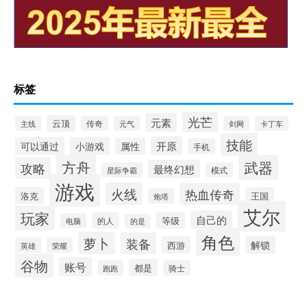
标签
光芒
元素
云顶
主线
传奇
元气
卡丁车
剑网
技能
开原
可以通过
小游戏
属性
手机
方舟
武器
攻略
最终幻想
星际争霸
模式
游戏
火线
热血传奇
洛克
王国
炮塔
艾尔
玩家
自己的
等级
的人
电脑
的是
角色
萝卜
装备
解锁
西游
英雄
荣耀
谷物
账号
都是
跑跑
骑士