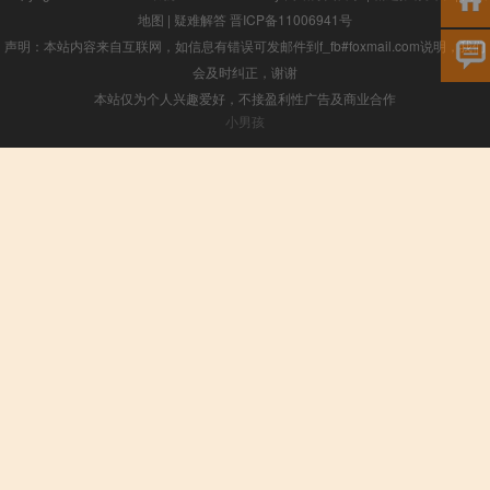
地图
|
疑难解答
晋ICP备11006941号
声明：本站内容来自互联网，如信息有错误可发邮件到f_fb#foxmail.com说明，我们
会及时纠正，谢谢
本站仅为个人兴趣爱好，不接盈利性广告及商业合作
小男孩