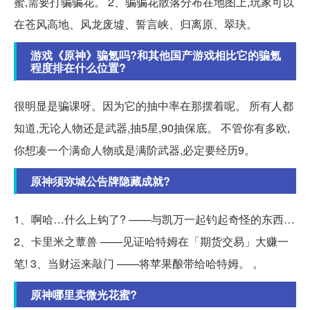
蜜,需要打骗骗花。 2、骗骗花散落分布在地图上,玩家可以
在苍风高地、风龙废墟、誓言峡、归离原、翠玦。
游戏《原神》骗氪吗?和其他国产游戏相比它的骗氪
程度排在什么位置?
很明显是骗课呀。因为它的抽中率在那摆着呢。 所有人都
知道,无论人物还是武器,抽5星,90抽保底。 不管你有多欧,
你想凑一个满命人物或是满阶武器,必定要经历9。
原神须弥城公告牌隐藏成就?
1、啊哈…什么上钩了? ——与凯万一起钓起奇怪的东西…
2、卡里米之蕈兽 ——见证哈特姆在「期货交易」大赚一
笔! 3、当财运来敲门 ——将苹果酿带给哈特姆。 。
原神哪里卖微光花蜜?