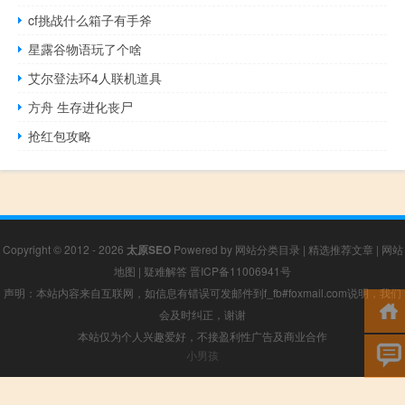
cf挑战什么箱子有手斧
星露谷物语玩了个啥
艾尔登法环4人联机道具
方舟 生存进化丧尸
抢红包攻略
Copyright © 2012 - 2026
太原SEO
Powered by
网站分类目录
|
精选推荐文章
|
网站
地图
|
疑难解答
晋ICP备11006941号
声明：本站内容来自互联网，如信息有错误可发邮件到f_fb#foxmail.com说明，我们
会及时纠正，谢谢
本站仅为个人兴趣爱好，不接盈利性广告及商业合作
小男孩