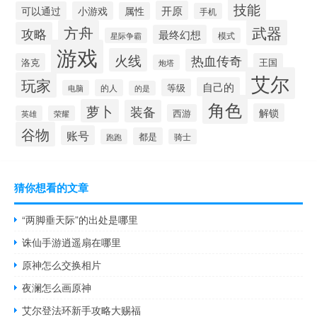
技能
开原
可以通过
小游戏
属性
手机
方舟
武器
攻略
最终幻想
星际争霸
模式
游戏
火线
热血传奇
洛克
王国
炮塔
艾尔
玩家
自己的
等级
的人
电脑
的是
角色
萝卜
装备
解锁
西游
英雄
荣耀
谷物
账号
都是
跑跑
骑士
猜你想看的文章
“两脚垂天际”的出处是哪里
诛仙手游逍遥扇在哪里
原神怎么交换相片
夜澜怎么画原神
艾尔登法环新手攻略大赐福