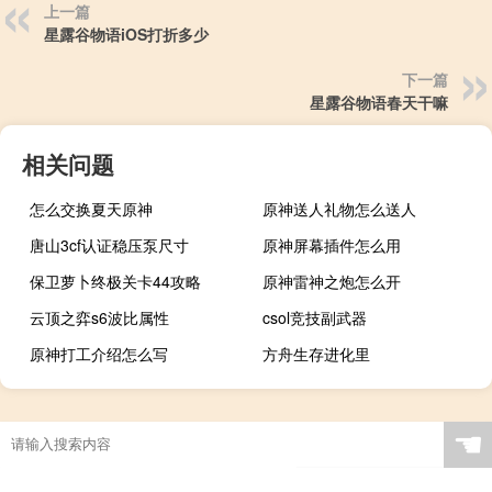
上一篇
星露谷物语iOS打折多少
下一篇
星露谷物语春天干嘛
相关问题
怎么交换夏天原神
原神送人礼物怎么送人
唐山3cf认证稳压泵尺寸
原神屏幕插件怎么用
保卫萝卜终极关卡44攻略
原神雷神之炮怎么开
云顶之弈s6波比属性
csol竞技副武器
原神打工介绍怎么写
方舟生存进化里
☚