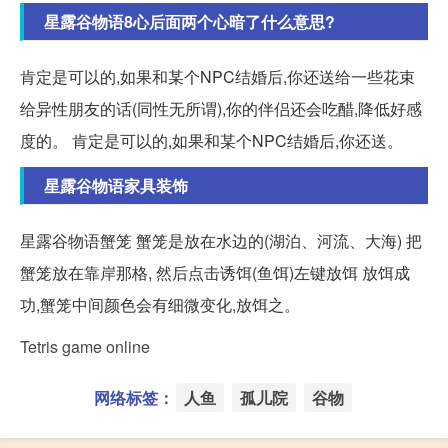
星露谷物语8心后面两个心暗了什么意思?
肯定是可以的,如果和某个NPC结婚后,你还送给一些花束
给异性朋友的话(同性无所谓),你的伴侣还会吃醋,降低好感
度的。 肯定是可以的,如果和某个NPC结婚后,你还送。
星露谷物语家具装饰
星露谷物语蟹笼 蟹笼是放在水边的(湖泊、河流、大海) 把
蟹笼放在靠岸那格, 然后点击诱饵(鱼饵)左键放饵 放饵成
功,蟹笼中间颜色会有细微变化,放饵之。
Tetris game online
网络标签：
人鱼
孤儿院
谷物