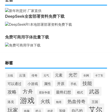
DeepSeek全套部署资料免费下载
免费可商用字体批量下载
标签
光芒
元素
云顶
主线
传奇
元气
卡丁车
剑网
技能
开原
可以通过
小游戏
属性
手机
方舟
武器
攻略
最终幻想
星际争霸
模式
游戏
火线
热血传奇
洛克
王国
炮塔
艾尔
玩家
自己的
等级
的人
电脑
的是