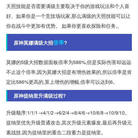
天照技能是否需要满级主要取决于你的游戏玩法和个人喜
好。如果你是一个竞技场玩家,那么满级的天照技能可以让
你在战斗中更加有优势。 如果你更喜欢探险和任务,。
倍率
原神莫娜满级大招
?
莫娜的5级大招数据面板倍率为586%,但是实际伤害却远远
不止这个倍率,因为莫娜大招是有增伤效果的,所以倍率是肯
定比586%更高的,算上增伤的增幅,倍率可以达到6。
原神提纳里升满级过程?
升级顺序:1/1/1→4/1/2→6/2/4→8/4/6→10/6/8→10/9/10。
提纳里优先升级普通攻击,其次升级元素爆发,最后再升级元
素战技,因为提纳里的重击二段蓄力是提纳里。