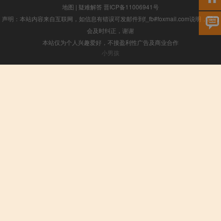
地图
|
疑难解答
晋ICP备11006941号
声明：本站内容来自互联网，如信息有错误可发邮件到f_fb#foxmail.com说明，我们
会及时纠正，谢谢
本站仅为个人兴趣爱好，不接盈利性广告及商业合作
小男孩