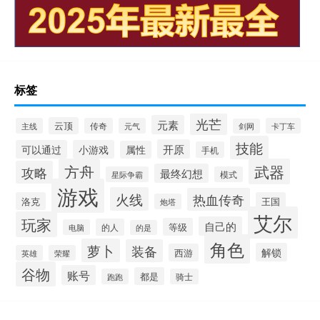
标签
光芒
元素
云顶
主线
传奇
元气
卡丁车
剑网
技能
开原
可以通过
小游戏
属性
手机
方舟
武器
攻略
最终幻想
星际争霸
模式
游戏
火线
热血传奇
洛克
王国
炮塔
艾尔
玩家
自己的
等级
的人
电脑
的是
角色
萝卜
装备
解锁
西游
英雄
荣耀
谷物
账号
都是
跑跑
骑士