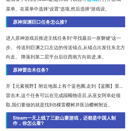
菜单。在菜单中选择“设置”选项,然后选择“游戏设。
原神深渊巨口任务怎么接?
进入原神游戏后推进主线任务到“寻找最后一座磐键”这一
步。 传送到巨渊之口左边的传送锚点,从锚点出发往东北方
向走。 降落到第二层平台后往西南方向前进,来。
原神雷击木任务?
开【元素视野】附近地面上有个蓝色圈,走到【蓝圈】里...
雷击木,这个任务可以在完成蹋鞴物语后,从巫女阿幸处领
取,我们要做的就是找到5棵雷樱树并医治樱树附近。
Steam一天上线了三款山寨游戏，还都是中国人制
作，你怎么看?