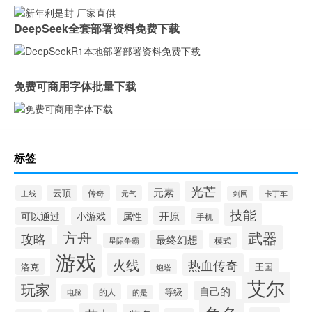
DeepSeek全套部署资料免费下载
免费可商用字体批量下载
标签
光芒
元素
云顶
主线
传奇
元气
卡丁车
剑网
技能
开原
可以通过
小游戏
属性
手机
方舟
武器
攻略
最终幻想
星际争霸
模式
游戏
火线
热血传奇
洛克
王国
炮塔
艾尔
玩家
自己的
等级
的人
电脑
的是