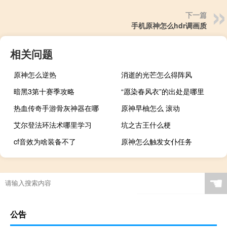
下一篇
手机原神怎么hdr调画质
相关问题
原神怎么逆热
消逝的光芒怎么得阵风
暗黑3第十赛季攻略
“愿染春风衣”的出处是哪里
热血传奇手游骨灰神器在哪
原神早柚怎么 滚动
艾尔登法环法术哪里学习
坑之古王什么梗
cf音效为啥装备不了
原神怎么触发女仆任务
☚
公告