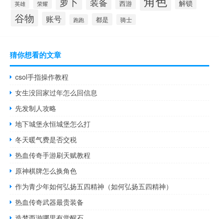
角色
萝卜
装备
解锁
西游
英雄
荣耀
谷物
账号
都是
跑跑
骑士
猜你想看的文章
csol手指操作教程
女生没回家过年怎么回信息
先发制人攻略
地下城堡永恒城堡怎么打
冬天暖气费是否交税
热血传奇手游刷天赋教程
原神棋牌怎么换角色
作为青少年如何弘扬五四精神（如何弘扬五四精神）
热血传奇武器最贵装备
造梦西游哪里有觉醒石