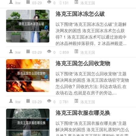
lkw
03-29
0
131
洛克王国
洛克王国冰冻怎么破
以下围绕“洛克王国冰冻怎么破”主题解
决网友的困惑 洛克王国冰冻术怎么获
得? 1 洛克王国冰冻术可以通过游戏中
的冰晶神殿掉落获得。2 冰晶神殿是...
lkw
03-29
0
859
洛克王国
洛克王国怎么回收宠物
以下围绕“洛克王国怎么回收宠物”主题
解决网友的困惑 洛克王国农场驻守宠物
怎么回收? 回收的方法: 到达农场后,在
农场右边,也就是在房子的旁边,...
lkw
03-29
0
781
洛克王国
洛克王国衣服在哪兑换
以下围绕“洛克王国衣服在哪兑换”主题
解决网友的困惑 洛克王国礼遇契约怎么
兑换? 要兑换洛克王国礼遇契约,首先需