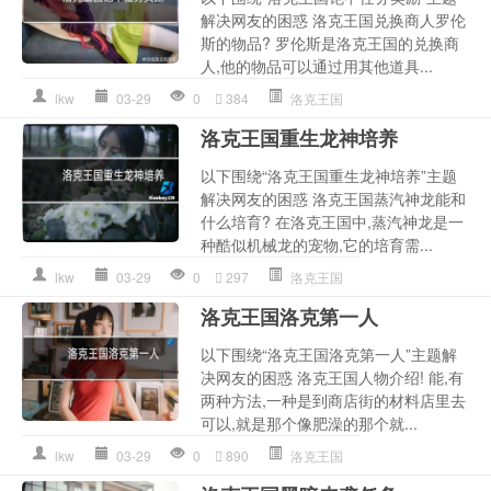
解决网友的困惑 洛克王国兑换商人罗伦
斯的物品? 罗伦斯是洛克王国的兑换商
人,他的物品可以通过用其他道具...
lkw
03-29
0
384
洛克王国
洛克王国重生龙神培养
以下围绕“洛克王国重生龙神培养”主题
解决网友的困惑 洛克王国蒸汽神龙能和
什么培育? 在洛克王国中,蒸汽神龙是一
种酷似机械龙的宠物,它的培育需...
lkw
03-29
0
297
洛克王国
洛克王国洛克第一人
以下围绕“洛克王国洛克第一人”主题解
决网友的困惑 洛克王国人物介绍! 能,有
两种方法,一种是到商店街的材料店里去
可以,就是那个像肥澡的那个就...
lkw
03-29
0
890
洛克王国