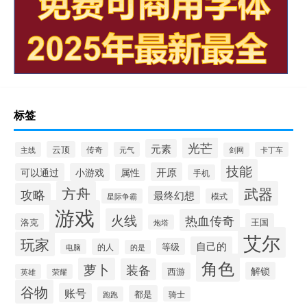
标签
光芒
元素
云顶
主线
传奇
元气
卡丁车
剑网
技能
开原
可以通过
小游戏
属性
手机
方舟
武器
攻略
最终幻想
星际争霸
模式
游戏
火线
热血传奇
洛克
王国
炮塔
艾尔
玩家
自己的
等级
的人
电脑
的是
角色
萝卜
装备
解锁
西游
英雄
荣耀
谷物
账号
都是
跑跑
骑士