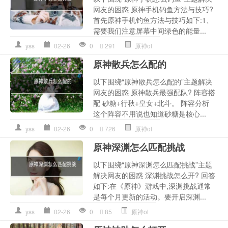
网友的困惑 原神手机钓鱼方法与技巧?
首先原神手机钓鱼方法与技巧如下:1、
需要我们注意屏幕中间绿色的能量...
yss
02-26
0
291
原神ol
原神散兵怎么配的
以下围绕“原神散兵怎么配的”主题解决
网友的困惑 原神散兵最强配队? 阵容搭
配 砂糖+行秋+皇女+北斗。 阵容分析
这个阵容不用说也知道砂糖是核心...
yss
02-26
0
726
原神ol
原神深渊怎么匹配挑战
以下围绕“原神深渊怎么匹配挑战”主题
解决网友的困惑 深渊挑战怎么开? 回答
如下:在《原神》游戏中,深渊挑战通常
是每个月更新的活动。要开启深渊...
yss
02-26
0
85
原神ol