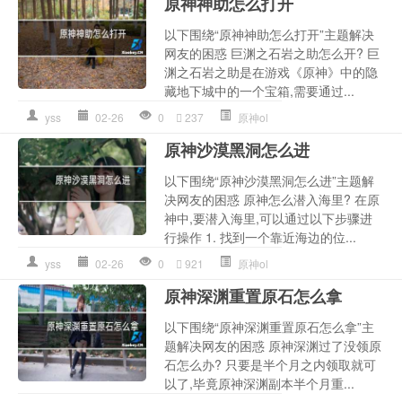
原神神助怎么打开
以下围绕“原神神助怎么打开”主题解决
网友的困惑 巨渊之石岩之助怎么开? 巨
渊之石岩之助是在游戏《原神》中的隐
藏地下城中的一个宝箱,需要通过...
yss
02-26
0
237
原神ol
原神沙漠黑洞怎么进
以下围绕“原神沙漠黑洞怎么进”主题解
决网友的困惑 原神怎么潜入海里? 在原
神中,要潜入海里,可以通过以下步骤进
行操作 1. 找到一个靠近海边的位...
yss
02-26
0
921
原神ol
原神深渊重置原石怎么拿
以下围绕“原神深渊重置原石怎么拿”主
题解决网友的困惑 原神深渊过了没领原
石怎么办? 只要是半个月之内领取就可
以了,毕竟原神深渊副本半个月重...