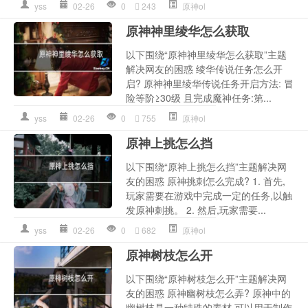
yss
02-26
0
243
原神ol
原神神里绫华怎么获取
以下围绕“原神神里绫华怎么获取”主题
解决网友的困惑 绫华传说任务怎么开
启? 原神神里绫华传说任务开启方法: 冒
险等阶≥30级 且完成魔神任务:第...
yss
02-26
0
755
原神ol
原神上挑怎么挡
以下围绕“原神上挑怎么挡”主题解决网
友的困惑 原神挑刺怎么完成? 1. 首先,
玩家需要在游戏中完成一定的任务,以触
发原神刺挑。 2. 然后,玩家需要...
yss
02-26
0
682
原神ol
原神树枝怎么开
以下围绕“原神树枝怎么开”主题解决网
友的困惑 原神幽树枝怎么弄? 原神中的
幽树枝是一种特殊的素材,可以用于制作