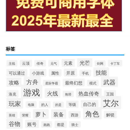
标签
光芒
元素
云顶
主线
传奇
元气
卡丁车
剑网
技能
开原
可以通过
小游戏
属性
手机
方舟
武器
攻略
最终幻想
星际争霸
模式
游戏
火线
热血传奇
洛克
王国
炮塔
艾尔
玩家
自己的
等级
的人
电脑
的是
角色
萝卜
装备
解锁
西游
英雄
荣耀
谷物
账号
都是
跑跑
骑士