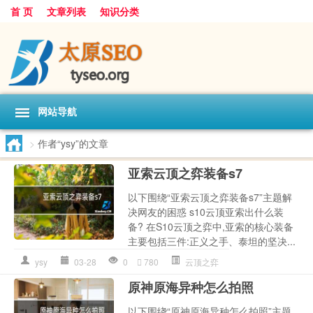
首 页
文章列表
知识分类
网站导航
>
作者“ysy”的文章
亚索云顶之弈装备s7
以下围绕“亚索云顶之弈装备s7”主题解
决网友的困惑 s10云顶亚索出什么装
备? 在S10云顶之弈中,亚索的核心装备
主要包括三件:正义之手、泰坦的坚决...
ysy
03-28
0
780
云顶之弈
原神原海异种怎么拍照
以下围绕“原神原海异种怎么拍照”主题