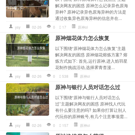
解决网友的困惑 原神怎么记录异色原海
异种? 原神记录异色原海异种的方法是
通过收集异色原海异种的信息并在...
ysy
02-26
0
17
原神ol
原神烟花体力怎么恢复
以下围绕“原神烟花体力怎么恢复”主题
解决网友的困惑 原神烟花熔炼方案? 熔
炼方式如下: 首先,运行原神,进入焰羽星
花制作挑战活动,选择霁青杳漫...
ysy
02-26
0
538
原神ol
原神与银行人员对话怎么过
以下围绕“原神与银行人员对话怎么
过”主题解决网友的困惑 原神找人代玩
有什么要注意的吗? 如果你打算让别人
代玩你的原神账号,有几个注意事项需...
ysy
02-26
0
157
原神ol