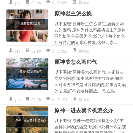
ysy
02-26
0
969
原神ol
原神岩主怎么换
以下围绕“原神岩主怎么换”主题解决网
友的困惑 原神为什么不能换岩主? 原神
不能换岩主是因为游戏设定了每个角色
拥有特定的元素和技能,这些元素...
ysy
02-26
0
282
原神ol
原神爷怎么画帅气
以下围绕“原神爷怎么画帅气”主题解决
网友的困惑 家中武财神摆放方法 如果
面对着财神爷是可以摆放的,如果背对着
的话,最好不要这样摆放。 现在很...
ysy
02-26
0
104
原神ol
原神一进去就卡机怎么办
以下围绕“原神一进去就卡机怎么办”主
题解决网友的困惑 玩原神死机一次后变
得特别卡怎么回事呀? 玩原神死机一次