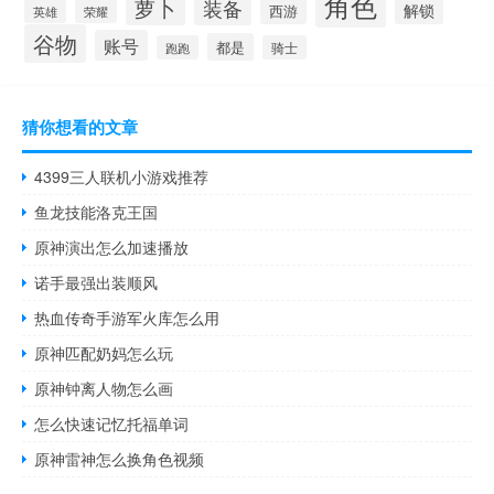
角色
萝卜
装备
解锁
西游
英雄
荣耀
谷物
账号
都是
跑跑
骑士
猜你想看的文章
4399三人联机小游戏推荐
鱼龙技能洛克王国
原神演出怎么加速播放
诺手最强出装顺风
热血传奇手游军火库怎么用
原神匹配奶妈怎么玩
原神钟离人物怎么画
怎么快速记忆托福单词
原神雷神怎么换角色视频