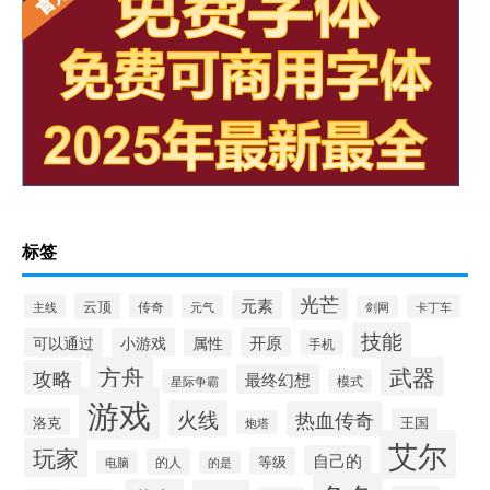
标签
光芒
元素
云顶
主线
传奇
元气
卡丁车
剑网
技能
开原
可以通过
小游戏
属性
手机
方舟
武器
攻略
最终幻想
星际争霸
模式
游戏
火线
热血传奇
洛克
王国
炮塔
艾尔
玩家
自己的
等级
的人
电脑
的是