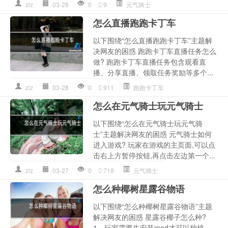
zlz
03-28
0
9
元气骑士
怎么直播跑跑卡丁车
以下围绕“怎么直播跑跑卡丁车”主题解
决网友的困惑 跑跑卡丁车直播任务怎么
做? 跑跑卡丁车直播任务包含观看直
播、分享直播、领取任务奖励等多个...
zlz
03-28
0
911
跑跑卡丁车
怎么在元气骑士玩元气骑士
以下围绕“怎么在元气骑士玩元气骑
士”主题解决网友的困惑 元气骑士如何
进入游戏? 玩家在游戏的主页面,可以点
击右上方暂停按钮,再点击左边第一个...
zlz
03-27
0
718
元气骑士
怎么种椰树星露谷物语
以下围绕“怎么种椰树星露谷物语”主题
解决网友的困惑 星露谷椰子怎么种?
1、玩家需要先安装mod才可以种植。