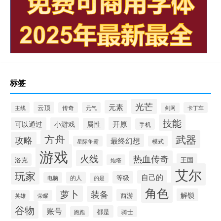
标签
光芒
元素
云顶
主线
传奇
元气
卡丁车
剑网
技能
开原
可以通过
小游戏
属性
手机
方舟
武器
攻略
最终幻想
星际争霸
模式
游戏
火线
热血传奇
洛克
王国
炮塔
艾尔
玩家
自己的
等级
的人
电脑
的是
角色
萝卜
装备
解锁
西游
英雄
荣耀
谷物
账号
都是
跑跑
骑士