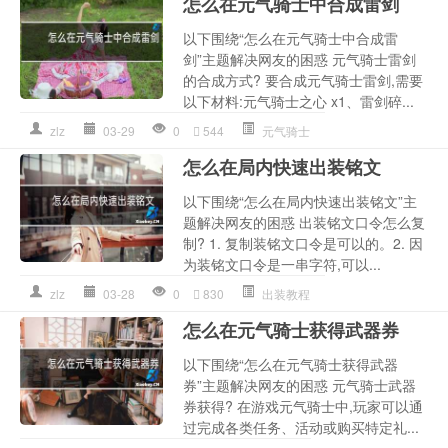
怎么在元气骑士中合成雷剑
以下围绕“怎么在元气骑士中合成雷
剑”主题解决网友的困惑 元气骑士雷剑
的合成方式? 要合成元气骑士雷剑,需要
以下材料:元气骑士之心 x1、雷剑碎...
zlz
03-29
0
544
元气骑士
怎么在局内快速出装铭文
以下围绕“怎么在局内快速出装铭文”主
题解决网友的困惑 出装铭文口令怎么复
制? 1. 复制装铭文口令是可以的。2. 因
为装铭文口令是一串字符,可以...
zlz
03-28
0
830
出装教程
怎么在元气骑士获得武器券
以下围绕“怎么在元气骑士获得武器
券”主题解决网友的困惑 元气骑士武器
券获得? 在游戏元气骑士中,玩家可以通
过完成各类任务、活动或购买特定礼...