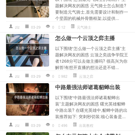
题解决网友的困惑 元气骑士怎么制造?
要制造元气骑士,首先需要设计和制作一
个坚固的机械外骨骼框架,以提供...
zlz
03-29
0
12
元气骑士
怎么做一个云顶之弈主播
以下围绕“怎么做一个云顶之弈主播”主
题解决网友的困惑 云顶之奕战争学院王
者1268分可以去做主播吗? 很高兴为你
解答!有想开直播的想法还是不错...
zlz
03-29
0
982
云顶之弈
中路最强法师诸葛貂蝉出装
以下围绕“中路最强法师诸葛貂蝉出
装”主题解决网友的困惑 曙光英雄貂蝉
中路出装? 在曙光英雄中,貂蝉中路的出
装推荐如下: 突刺秒切装:核心装备是...
zlz
03-29
0
496
出装教程