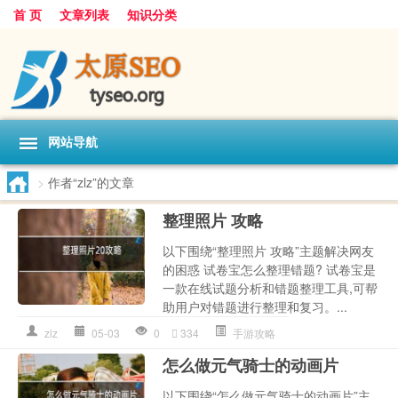
首 页
文章列表
知识分类
网站导航
>
作者“zlz”的文章
整理照片 攻略
以下围绕“整理照片 攻略”主题解决网友
的困惑 试卷宝怎么整理错题? 试卷宝是
一款在线试题分析和错题整理工具,可帮
助用户对错题进行整理和复习。...
zlz
05-03
0
334
手游攻略
怎么做元气骑士的动画片
以下围绕“怎么做元气骑士的动画片”主