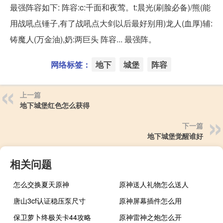
最强阵容如下: 阵容:c:千面和夜莺。t:晨光(刷脸必备)/熊(能
用战吼点锤子,有了战吼点大剑以后最好别用)龙人(血厚)辅:
铸魔人(万金油),奶:两巨头 阵容... 最强阵。
网络标签：
地下
城堡
阵容
上一篇
地下城堡红色怎么获得
下一篇
地下城堡觉醒谁好
相关问题
怎么交换夏天原神
原神送人礼物怎么送人
唐山3cf认证稳压泵尺寸
原神屏幕插件怎么用
保卫萝卜终极关卡44攻略
原神雷神之炮怎么开