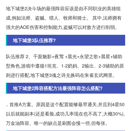
地下城堡2决斗场的最强阵容应该是由不同职业的英雄组
成,例如法师、盗贼、猎人、牧师和骑士。 其中,法师拥有
强大的AOE伤害和控制能力,盗贼可以对敌方进行削弱。
地下城堡3队伍推荐?
队伍推荐 2、千面魅影+夜莺 +晨光+永望之歌+晨星+辅助
型角色,游戏中遵循1坦克、1-2奶妈、2输出、2-3辅助的原
则进行搭配,地下城堡3魂之诗兑换码在朱雀玄武网里。
地下城堡2阵容搭配方法最强阵容怎么搭配?
.. 首推A方案。原因是这个配置能够最早通关,并且到4星50
以后就能副本(还是看脸,成功几率现在也不高了,大概30%),
万金油阵容。唯一的缺点是刷图会慢一些,但每张。