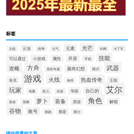
标签
光芒
元素
云顶
主线
传奇
元气
卡丁车
剑网
技能
开原
可以通过
小游戏
属性
手机
方舟
武器
攻略
最终幻想
星际争霸
模式
游戏
火线
热血传奇
洛克
王国
炮塔
艾尔
玩家
自己的
等级
的人
电脑
的是
角色
萝卜
装备
解锁
西游
英雄
荣耀
谷物
账号
都是
跑跑
骑士
猜你想看的文章