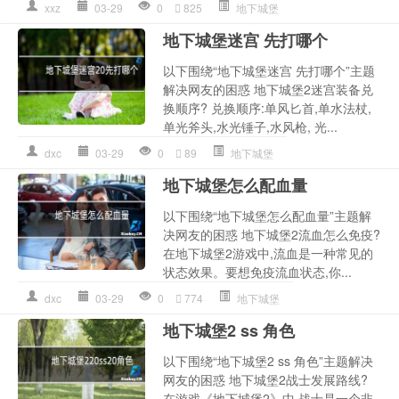
xxz
03-29
0
825
地下城堡
地下城堡迷宫 先打哪个
以下围绕“地下城堡迷宫 先打哪个”主题
解决网友的困惑 地下城堡2迷宫装备兑
换顺序? 兑换顺序:单风匕首,单水法杖,
单光斧头,水光锤子,水风枪, 光...
dxc
03-29
0
89
地下城堡
地下城堡怎么配血量
以下围绕“地下城堡怎么配血量”主题解
决网友的困惑 地下城堡2流血怎么免疫?
在地下城堡2游戏中,流血是一种常见的
状态效果。要想免疫流血状态,你...
dxc
03-29
0
774
地下城堡
地下城堡2 ss 角色
以下围绕“地下城堡2 ss 角色”主题解决
网友的困惑 地下城堡2战士发展路线?
在游戏《地下城堡2》中,战士是一个非