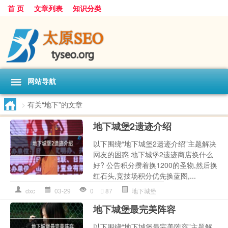
首 页
文章列表
知识分类
网站导航
>
有关“地下”的文章
地下城堡2遗迹介绍
以下围绕“地下城堡2遗迹介绍”主题解决
网友的困惑 地下城堡2遗迹商店换什么
好? 公告积分攒着换1200的圣物,然后换
红石头,竞技场积分优先换蓝图,...
dxc
03-29
0
87
地下城堡
地下城堡最完美阵容
以下围绕“地下城堡最完美阵容”主题解