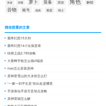
角色
萝卜
装备
解锁
西游
英雄
荣耀
谷物
账号
都是
跑跑
骑士
猜你想看的文章
最终幻想15大剑
最终幻想14小女孩是谁
抉择之战3.795攻略
大黄蜂手枪怎么领cf端游
max怎么安装原神
原神里雪山的大冰块怎么打
“一箫一剑平生意”的出处是哪里
手游诛仙手游天音加点攻略
原神雷祸怎么解