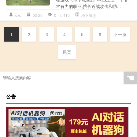
常有力的职业,擅长近战攻击和防...
dxc
03-29
0
416
地下城堡
1
2
3
4
5
6
下一页
尾页
☚
公告