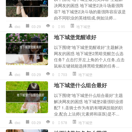
决网友的困惑 地下城堡2决斗场最强阵
容? 地下城堡2决斗场的最强阵容应该是
由不同职业的英雄组成,例如法师...
dxc
03-29
0
95
地下城堡
地下城堡觉醒谁好
以下围绕“地下城堡觉醒谁好”主题解决
网友的困惑 地下城堡2黑暗觉醒怎么选
任务? 点击打开左上角的个人任务,点击
鼠标左键就能选择黑暗觉醒的任务...
dxc
03-29
0
703
地下城堡
地下城堡什么组合最好
以下围绕“地下城堡什么组合最好”主题
解决网友的困惑 地下城堡2最强职业搭
配? 1.圣骑士作为有奶有嘲讽技能的职
业,配合上法师(元素师和巫医)是不...
dxc
03-29
0
578
地下城堡