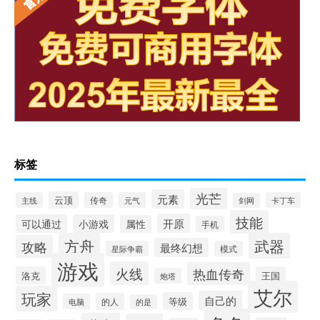
标签
光芒
元素
云顶
主线
传奇
元气
卡丁车
剑网
技能
开原
可以通过
小游戏
属性
手机
方舟
武器
攻略
最终幻想
星际争霸
模式
游戏
火线
热血传奇
洛克
王国
炮塔
艾尔
玩家
自己的
等级
的人
电脑
的是