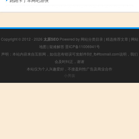
跑跑卡丁车网吧游侠
Copyright © 2012 - 2026
太原SEO
Powered by
网站分类目录
|
精选推荐文章
|
网站
地图
|
疑难解答
晋ICP备11006941号
声明：本站内容来自互联网，如信息有错误可发邮件到f_fb#foxmail.com说明，我们
会及时纠正，谢谢
本站仅为个人兴趣爱好，不接盈利性广告及商业合作
小男孩