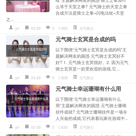
啥”主题解决网友的困惑 骑士之拳加什
么等于天堂之拳? 元气骑士的天堂之拳
合成方法是骑士之拳+闪电法杖=天堂
之...
yrr
03-29
0
962
元气骑士
元气骑士玄冥是合成的吗
以下围绕“元气骑士玄冥是合成的吗”主
题解决网友的困惑 元气骑士玄冥好不
好? 1. 元气骑士玄冥很好。2. 因为元气
骑士玄冥是一款受欢迎的游戏,它...
yrr
03-29
0
808
元气骑士
元气骑士幸运珊瑚有什么用
以下围绕“元气骑士幸运珊瑚有什么
用”主题解决网友的困惑 元气骑士珊瑚
挂件成就? 元气骑士珊瑚挂件是一项令
人兴奋的成就,它代表着玩家在游戏中...
yrr
03-29
0
630
元气骑士