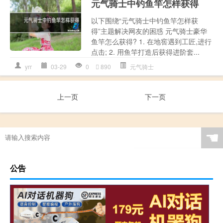
元气骑士中钓鱼竿怎样获得
以下围绕“元气骑士中钓鱼竿怎样获
得”主题解决网友的困惑 元气骑士豪华
鱼竿怎么获得? 1. 在地窖遇到工匠,进行
点击; 2. 用鱼竿打造后获得进阶套...
yrr
03-29
0
890
元气骑士
上一页
下一页
☚
公告