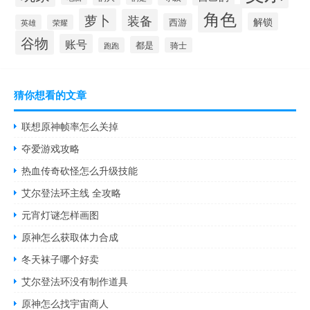
角色
萝卜
装备
解锁
西游
英雄
荣耀
谷物
账号
都是
跑跑
骑士
猜你想看的文章
联想原神帧率怎么关掉
夺爱游戏攻略
热血传奇砍怪怎么升级技能
艾尔登法环主线 全攻略
元宵灯谜怎样画图
原神怎么获取体力合成
冬天袜子哪个好卖
艾尔登法环没有制作道具
原神怎么找宇宙商人