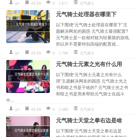
yrr
03-29
0
611
元气骑士
元气骑士处理器在哪里下
以下围绕“元气骑士处理器在哪里下”主
题解决网友的困惑 元气骑士最强配置?
元气骑士是一款相对较为轻量级的游戏,
所以并不需要特别高端的配置就...
yrr
03-29
0
799
元气骑士
元气骑士元素之光有什么用
以下围绕“元气骑士元素之光有什么
用”主题解决网友的困惑 元气骑士光之
书和暗之书是干啥的? 元气骑士光之书
和暗之书是用来帮助元气骑士在战斗
中...
yrr
03-29
0
485
元气骑士
元气骑士天堂之拳右边是啥
以下围绕“元气骑士天堂之拳右边是