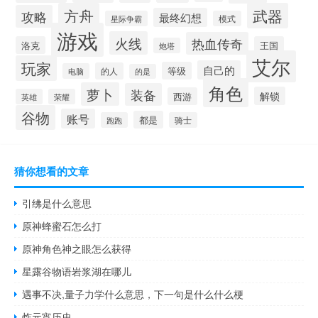
方舟
武器
攻略
最终幻想
星际争霸
模式
游戏
火线
热血传奇
洛克
王国
炮塔
艾尔
玩家
自己的
等级
的人
电脑
的是
角色
萝卜
装备
解锁
西游
英雄
荣耀
谷物
账号
都是
跑跑
骑士
猜你想看的文章
引绋是什么意思
原神蜂蜜石怎么打
原神角色神之眼怎么获得
星露谷物语岩浆湖在哪儿
遇事不决,量子力学什么意思，下一句是什么什么梗
炸元宵历史