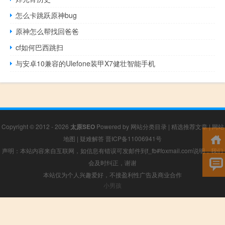
怎么卡跳跃原神bug
原神怎么帮找回爸爸
cf如何巴西跳扫
与安卓10兼容的Ulefone装甲X7健壮智能手机
Copyright © 2012 - 2026
太原SEO
Powered by
网站分类目录
|
精选推荐文章
|
网站
地图
|
疑难解答
晋ICP备11006941号
声明：本站内容来自互联网，如信息有错误可发邮件到f_fb#foxmail.com说明，我们
会及时纠正，谢谢
本站仅为个人兴趣爱好，不接盈利性广告及商业合作
小男孩